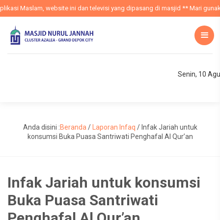
ikasi Maslam, website ini dan televisi yang dipasang di masjid ** Mari gunaka
Senin, 10 Ag
Anda disini :
Beranda
/
Laporan Infaq
/
Infak Jariah untuk
konsumsi Buka Puasa Santriwati Penghafal Al Qur’an
Infak Jariah untuk konsumsi
Buka Puasa Santriwati
Penghafal Al Qur’an