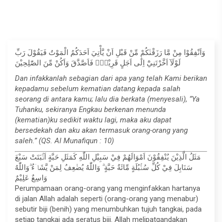
وَاَنْفِقُوْا مِنْ مَّا رَزَقْنٰكُمْ مِّنْ قَبْلِ اَنْ يَّأْتِيَ اَحَدَكُمُ الْمَوْتُ فَيَقُوْلَ رَبِّ
لَوْلَآ اَخَّرْتَنِيْٓ اِلٰٓى اَجَلٍ قَرِيْبٍۚ فَاَصَّدَّقَ وَاَكُنْ مِّنَ الصّٰلِحِيْنَ
Dan infakkanlah sebagian dari apa yang telah Kami berikan
kepadamu sebelum kematian datang kepada salah
seorang di antara kamu; lalu dia berkata (menyesali), “Ya
Tuhanku, sekiranya Engkau berkenan menunda
(kematian)ku sedikit waktu lagi, maka aku dapat
bersedekah dan aku akan termasuk orang-orang yang
saleh.” (QS. Al Munafiqun : 10)
مَثَلُ الَّذِيْنَ يُنْفِقُوْنَ اَمْوَالَهُمْ فِيْ سَبِيْلِ اللّٰهِ كَمَثَلِ حَبَّةٍ اَنْۢبَتَتْ سَبْعَ
سَنَابِلَ فِيْ كُلِّ سُنْۢبُلَةٍ مِّائَةُ حَبَّةٍ ۗ وَاللّٰهُ يُضٰعِفُ لِمَنْ يَّشَاۤءُ ۗوَاللّٰهُ
وَاسِعٌ عَلِيْمٌ
Perumpamaan orang-orang yang menginfakkan hartanya
di jalan Allah adalah seperti (orang-orang yang menabur)
sebutir biji (benih) yang menumbuhkan tujuh tangkai, pada
setiap tangkai ada seratus biji. Allah melipatgandakan