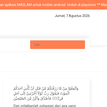
aplikasi MASLAM untuk mobile android. Unduh di playstore ** Masjid N
Jumat, 7 Agustus 2026
وَاَنْفِقُوْا مِنْ مَّا رَزَقْنٰكُمْ مِّنْ قَبْلِ اَنْ يَّأْتِيَ اَحَدَكُمُ
الْمَوْتُ فَيَقُوْلَ رَبِّ لَوْلَآ اَخَّرْتَنِيْٓ اِلٰٓى اَجَلٍ
قَرِيْبٍۚ فَاَصَّدَّقَ وَاَكُنْ مِّنَ الصّٰلِحِيْنَ
Dan infakkanlah sebagian dari apa yang