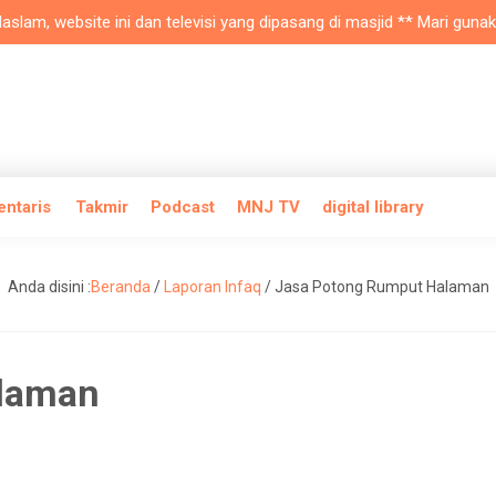
m, website ini dan televisi yang dipasang di masjid ** Mari gunakan 
entaris
Takmir
Podcast
MNJ TV
digital library
Anda disini :
Beranda
/
Laporan Infaq
/
Jasa Potong Rumput Halaman
alaman