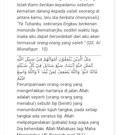
telah Kami berikan kepadamu sebelum
kematian datang kepada salah seorang di
antara kamu; lalu dia berkata (menyesali),
“Ya Tuhanku, sekiranya Engkau berkenan
menunda (kematian)ku sedikit waktu lagi,
maka aku dapat bersedekah dan aku akan
termasuk orang-orang yang saleh.” (QS. Al
Munafiqun : 10)
مَثَلُ الَّذِيْنَ يُنْفِقُوْنَ اَمْوَالَهُمْ فِيْ سَبِيْلِ اللّٰهِ
كَمَثَلِ حَبَّةٍ اَنْۢبَتَتْ سَبْعَ سَنَابِلَ فِيْ كُلِّ سُنْۢبُلَةٍ
مِّائَةُ حَبَّةٍ ۗ وَاللّٰهُ يُضٰعِفُ لِمَنْ يَّشَاۤءُ ۗوَاللّٰهُ وَاسِعٌ
عَلِيْمٌ
Perumpamaan orang-orang yang
menginfakkan hartanya di jalan Allah
adalah seperti (orang-orang yang
menabur) sebutir biji (benih) yang
menumbuhkan tujuh tangkai, pada setiap
tangkai ada seratus biji. Allah
melipatgandakan (pahala) bagi siapa yang
Dia kehendaki. Allah Mahaluas lagi Maha