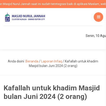
sjid Nurul Jannah saat ini sudah terintegrasi baik di aplikasi Maslam, websi
Senin, 10 Ag
Anda disini :
Beranda
/
Laporan Infaq
/
Kafallah untuk khadim
Masjid bulan Juni 2024 (2 orang)
Kafallah untuk khadim Masjid
bulan Juni 2024 (2 orang)