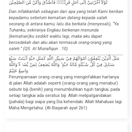
لَوْلَآ اَخَّرْتَنِيْٓ اِلٰٓى اَجَلٍ قَرِيْبٍۚ فَاَصَّدَّقَ وَاَكُنْ مِّنَ الصّٰلِحِيْنَ
Dan infakkanlah sebagian dari apa yang telah Kami berikan
kepadamu sebelum kematian datang kepada salah
seorang di antara kamu; lalu dia berkata (menyesali), “Ya
Tuhanku, sekiranya Engkau berkenan menunda
(kematian)ku sedikit waktu lagi, maka aku dapat
bersedekah dan aku akan termasuk orang-orang yang
saleh.” (QS. Al Munafiqun : 10)
مَثَلُ الَّذِيْنَ يُنْفِقُوْنَ اَمْوَالَهُمْ فِيْ سَبِيْلِ اللّٰهِ كَمَثَلِ حَبَّةٍ اَنْۢبَتَتْ سَبْعَ
سَنَابِلَ فِيْ كُلِّ سُنْۢبُلَةٍ مِّائَةُ حَبَّةٍ ۗ وَاللّٰهُ يُضٰعِفُ لِمَنْ يَّشَاۤءُ ۗوَاللّٰهُ
وَاسِعٌ عَلِيْمٌ
Perumpamaan orang-orang yang menginfakkan hartanya
di jalan Allah adalah seperti (orang-orang yang menabur)
sebutir biji (benih) yang menumbuhkan tujuh tangkai, pada
setiap tangkai ada seratus biji. Allah melipatgandakan
(pahala) bagi siapa yang Dia kehendaki. Allah Mahaluas lagi
Maha Mengetahui. (Al-Baqarah ayat 261)