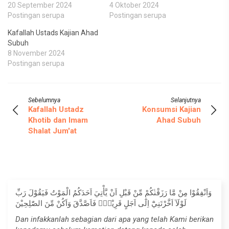
20 September 2024
4 Oktober 2024
Postingan serupa
Postingan serupa
Kafallah Ustads Kajian Ahad
Subuh
8 November 2024
Postingan serupa
Sebelumnya
Selanjutnya
Kafallah Ustadz
Konsumsi Kajian
Khotib dan Imam
Ahad Subuh
Shalat Jum'at
وَاَنْفِقُوْا مِنْ مَّا رَزَقْنٰكُمْ مِّنْ قَبْلِ اَنْ يَّأْتِيَ اَحَدَكُمُ الْمَوْتُ فَيَقُوْلَ رَبِّ
لَوْلَآ اَخَّرْتَنِيْٓ اِلٰٓى اَجَلٍ قَرِيْبٍۚ فَاَصَّدَّقَ وَاَكُنْ مِّنَ الصّٰلِحِيْنَ
Dan infakkanlah sebagian dari apa yang telah Kami berikan