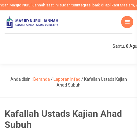
 Masjid Nurul Jannah saat ini sudah terintegrasi baik di aplikasi Maslam, we
Sabtu, 8 Ag
Anda disini :
Beranda
/
Laporan Infaq
/
Kafallah Ustads Kajian
Ahad Subuh
Kafallah Ustads Kajian Ahad
Subuh