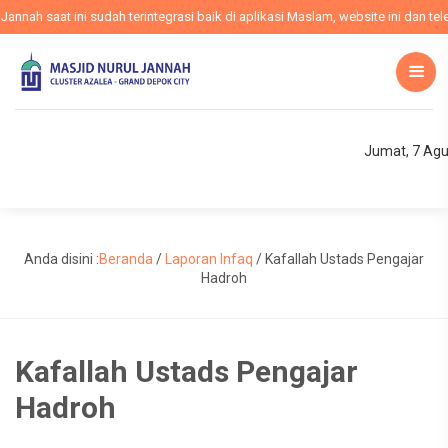
nah saat ini sudah terintegrasi baik di aplikasi Maslam, website ini dan tel
Jumat, 7 Agu
Anda disini :
Beranda
/
Laporan Infaq
/
Kafallah Ustads Pengajar
Hadroh
Kafallah Ustads Pengajar
Hadroh