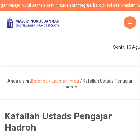
Masjid Nurul Jannah saat ini sudah terintegrasi baik di aplikasi Maslam, web
Senin, 10 Ag
Anda disini :
Beranda
/
Laporan Infaq
/
Kafallah Ustads Pengajar
Hadroh
Kafallah Ustads Pengajar
Hadroh