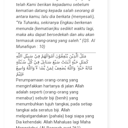
telah Kami berikan kepadamu sebelum
kematian datang kepada salah seorang di
antara kamu; lalu dia berkata (menyesali),
“Ya Tuhanku, sekiranya Engkau berkenan
menunda (kematian)ku sedikit waktu lagi,
maka aku dapat bersedekah dan aku akan
termasuk orang-orang yang saleh.” (QS. Al
Munafiqun : 10)
مَثَلُ الَّذِيْنَ يُنْفِقُوْنَ اَمْوَالَهُمْ فِيْ سَبِيْلِ اللّٰهِ
كَمَثَلِ حَبَّةٍ اَنْۢبَتَتْ سَبْعَ سَنَابِلَ فِيْ كُلِّ سُنْۢبُلَةٍ
مِّائَةُ حَبَّةٍ ۗ وَاللّٰهُ يُضٰعِفُ لِمَنْ يَّشَاۤءُ ۗوَاللّٰهُ وَاسِعٌ
عَلِيْمٌ
Perumpamaan orang-orang yang
menginfakkan hartanya di jalan Allah
adalah seperti (orang-orang yang
menabur) sebutir biji (benih) yang
menumbuhkan tujuh tangkai, pada setiap
tangkai ada seratus biji. Allah
melipatgandakan (pahala) bagi siapa yang
Dia kehendaki. Allah Mahaluas lagi Maha