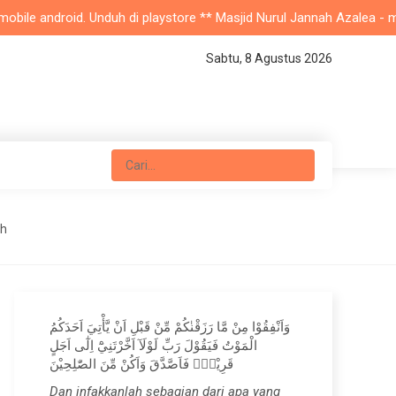
 android. Unduh di playstore ** Masjid Nurul Jannah Azalea - masjid 
Sabtu, 8 Agustus 2026
uh
وَاَنْفِقُوْا مِنْ مَّا رَزَقْنٰكُمْ مِّنْ قَبْلِ اَنْ يَّأْتِيَ اَحَدَكُمُ
الْمَوْتُ فَيَقُوْلَ رَبِّ لَوْلَآ اَخَّرْتَنِيْٓ اِلٰٓى اَجَلٍ
قَرِيْبٍۚ فَاَصَّدَّقَ وَاَكُنْ مِّنَ الصّٰلِحِيْنَ
Dan infakkanlah sebagian dari apa yang