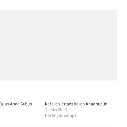
Kajian Ahad Subuh
Kafallah Ustadz kajian Ahad subuh
12 Mei 2023
a
Postingan serupa