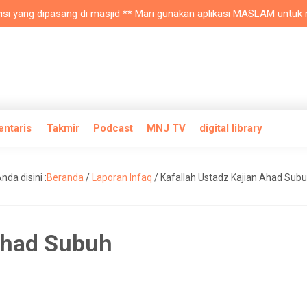
yang dipasang di masjid ** Mari gunakan aplikasi MASLAM untuk mobile
entaris
Takmir
Podcast
MNJ TV
digital library
nda disini :
Beranda
/
Laporan Infaq
/
Kafallah Ustadz Kajian Ahad Sub
 Ahad Subuh