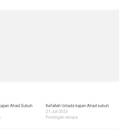
Kajian Ahad Subuh
Kafallah Ustadz kajian Ahad subuh
21 Juli 2023
a
Postingan serupa