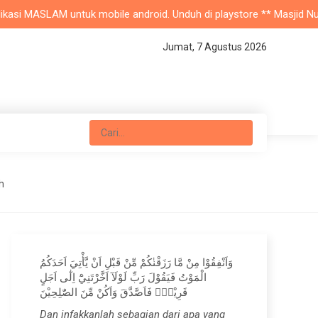
si MASLAM untuk mobile android. Unduh di playstore ** Masjid Nurul J
Jumat, 7 Agustus 2026
h
وَاَنْفِقُوْا مِنْ مَّا رَزَقْنٰكُمْ مِّنْ قَبْلِ اَنْ يَّأْتِيَ اَحَدَكُمُ
الْمَوْتُ فَيَقُوْلَ رَبِّ لَوْلَآ اَخَّرْتَنِيْٓ اِلٰٓى اَجَلٍ
قَرِيْبٍۚ فَاَصَّدَّقَ وَاَكُنْ مِّنَ الصّٰلِحِيْنَ
Dan infakkanlah sebagian dari apa yang