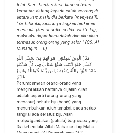
telah Kami berikan kepadamu sebelum
kematian datang kepada salah seorang di
antara kamu; lalu dia berkata (menyesali),
“Ya Tuhanku, sekiranya Engkau berkenan
menunda (kematian)ku sedikit waktu lagi,
maka aku dapat bersedekah dan aku akan
termasuk orang-orang yang saleh.” (QS. Al
Munafiqun : 10)
مَثَلُ الَّذِيْنَ يُنْفِقُوْنَ اَمْوَالَهُمْ فِيْ سَبِيْلِ اللّٰهِ
كَمَثَلِ حَبَّةٍ اَنْۢبَتَتْ سَبْعَ سَنَابِلَ فِيْ كُلِّ سُنْۢبُلَةٍ
مِّائَةُ حَبَّةٍ ۗ وَاللّٰهُ يُضٰعِفُ لِمَنْ يَّشَاۤءُ ۗوَاللّٰهُ وَاسِعٌ
عَلِيْمٌ
Perumpamaan orang-orang yang
menginfakkan hartanya di jalan Allah
adalah seperti (orang-orang yang
menabur) sebutir biji (benih) yang
menumbuhkan tujuh tangkai, pada setiap
tangkai ada seratus biji. Allah
melipatgandakan (pahala) bagi siapa yang
Dia kehendaki. Allah Mahaluas lagi Maha