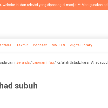
site ini dan televisi yang dipasang di masjid ** Mari gunakan aplika
entaris
Takmir
Podcast
MNJ TV
digital library
nda disini :
Beranda
/
Laporan Infaq
/
Kafallah Ustadz kajian Ahad subu
Ahad subuh