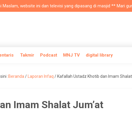
slam, website ini dan televisi yang dipasang di masjid ** Mari gunak
entaris
Takmir
Podcast
MNJ TV
digital library
ini :
Beranda
/
Laporan Infaq
/
Kafallah Ustadz Khotib dan Imam Shala
dan Imam Shalat Jum’at