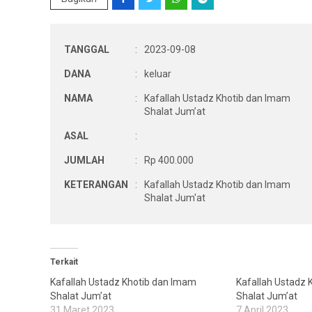
TANGGAL
:
2023-09-08
DANA
:
keluar
NAMA
:
Kafallah Ustadz Khotib dan Imam
Shalat Jum’at
ASAL
:
JUMLAH
:
Rp 400.000
KETERANGAN
:
Kafallah Ustadz Khotib dan Imam
Shalat Jum'at
Terkait
Kafallah Ustadz Khotib dan Imam
Kafallah Ustadz 
Shalat Jum’at
Shalat Jum’at
31 Maret 2023
7 April 2023