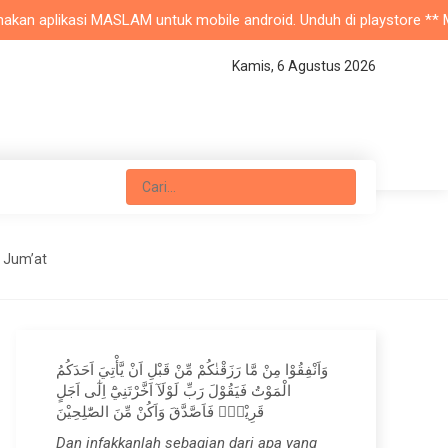
an aplikasi MASLAM untuk mobile android. Unduh di playstore ** Masji
Kamis, 6 Agustus 2026
t Jum’at
وَاَنْفِقُوْا مِنْ مَّا رَزَقْنٰكُمْ مِّنْ قَبْلِ اَنْ يَّأْتِيَ اَحَدَكُمُ
الْمَوْتُ فَيَقُوْلَ رَبِّ لَوْلَآ اَخَّرْتَنِيْٓ اِلٰٓى اَجَلٍ
قَرِيْبٍۚ فَاَصَّدَّقَ وَاَكُنْ مِّنَ الصّٰلِحِيْنَ
Dan infakkanlah sebagian dari apa yang