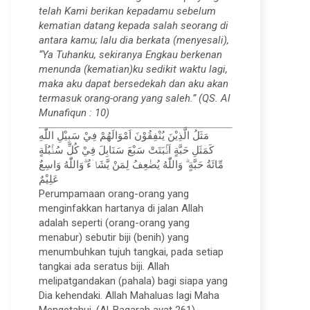
telah Kami berikan kepadamu sebelum
kematian datang kepada salah seorang di
antara kamu; lalu dia berkata (menyesali),
“Ya Tuhanku, sekiranya Engkau berkenan
menunda (kematian)ku sedikit waktu lagi,
maka aku dapat bersedekah dan aku akan
termasuk orang-orang yang saleh.” (QS. Al
Munafiqun : 10)
مَثَلُ الَّذِيْنَ يُنْفِقُوْنَ اَمْوَالَهُمْ فِيْ سَبِيْلِ اللّٰهِ
كَمَثَلِ حَبَّةٍ اَنْۢبَتَتْ سَبْعَ سَنَابِلَ فِيْ كُلِّ سُنْۢبُلَةٍ
مِّائَةُ حَبَّةٍ ۗ وَاللّٰهُ يُضٰعِفُ لِمَنْ يَّشَاۤءُ ۗوَاللّٰهُ وَاسِعٌ
عَلِيْمٌ
Perumpamaan orang-orang yang
menginfakkan hartanya di jalan Allah
adalah seperti (orang-orang yang
menabur) sebutir biji (benih) yang
menumbuhkan tujuh tangkai, pada setiap
tangkai ada seratus biji. Allah
melipatgandakan (pahala) bagi siapa yang
Dia kehendaki. Allah Mahaluas lagi Maha