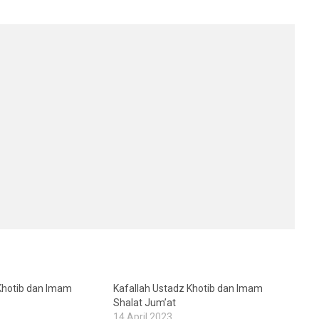
Khotib dan Imam
Kafallah Ustadz Khotib dan Imam
Shalat Jum’at
14 April 2023