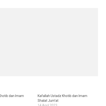
Khotib dan Imam
Kafallah Ustadz Khotib dan Imam
Shalat Jum’at
14 April 2023