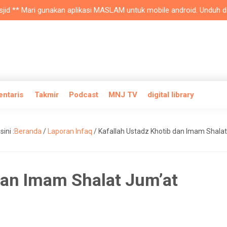
 ** Mari gunakan aplikasi MASLAM untuk mobile android. Unduh di play
entaris
Takmir
Podcast
MNJ TV
digital library
ini :
Beranda
/
Laporan Infaq
/
Kafallah Ustadz Khotib dan Imam Shala
dan Imam Shalat Jum’at