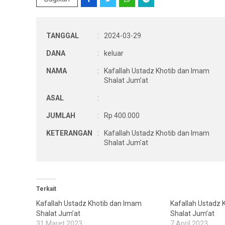
TANGGAL
:
2024-03-29
DANA
:
keluar
NAMA
:
Kafallah Ustadz Khotib dan Imam
Shalat Jum’at
ASAL
:
JUMLAH
:
Rp 400.000
KETERANGAN
:
Kafallah Ustadz Khotib dan Imam
Shalat Jum'at
Terkait
Kafallah Ustadz Khotib dan Imam
Kafallah Ustadz 
Shalat Jum’at
Shalat Jum’at
31 Maret 2023
7 April 2023