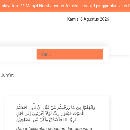
store ** Masjid Nurul Jannah Azalea - masjid pinggir alun-alun Depok
Kamis, 6 Agustus 2026
t Jum’at
وَاَنْفِقُوْا مِنْ مَّا رَزَقْنٰكُمْ مِّنْ قَبْلِ اَنْ يَّأْتِيَ اَحَدَكُمُ
الْمَوْتُ فَيَقُوْلَ رَبِّ لَوْلَآ اَخَّرْتَنِيْٓ اِلٰٓى اَجَلٍ
قَرِيْبٍۚ فَاَصَّدَّقَ وَاَكُنْ مِّنَ الصّٰلِحِيْنَ
Dan infakkanlah sebagian dari apa yang