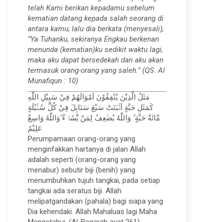
telah Kami berikan kepadamu sebelum
kematian datang kepada salah seorang di
antara kamu; lalu dia berkata (menyesali),
“Ya Tuhanku, sekiranya Engkau berkenan
menunda (kematian)ku sedikit waktu lagi,
maka aku dapat bersedekah dan aku akan
termasuk orang-orang yang saleh.” (QS. Al
Munafiqun : 10)
مَثَلُ الَّذِيْنَ يُنْفِقُوْنَ اَمْوَالَهُمْ فِيْ سَبِيْلِ اللّٰهِ
كَمَثَلِ حَبَّةٍ اَنْۢبَتَتْ سَبْعَ سَنَابِلَ فِيْ كُلِّ سُنْۢبُلَةٍ
مِّائَةُ حَبَّةٍ ۗ وَاللّٰهُ يُضٰعِفُ لِمَنْ يَّشَاۤءُ ۗوَاللّٰهُ وَاسِعٌ
عَلِيْمٌ
Perumpamaan orang-orang yang
menginfakkan hartanya di jalan Allah
adalah seperti (orang-orang yang
menabur) sebutir biji (benih) yang
menumbuhkan tujuh tangkai, pada setiap
tangkai ada seratus biji. Allah
melipatgandakan (pahala) bagi siapa yang
Dia kehendaki. Allah Mahaluas lagi Maha