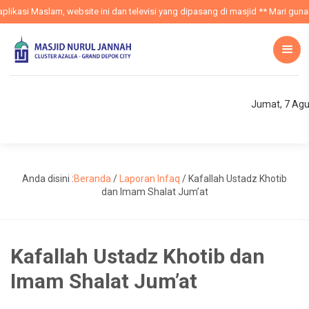
ikasi Maslam, website ini dan televisi yang dipasang di masjid ** Mari gunak
Jumat, 7 Agu
Anda disini :
Beranda
/
Laporan Infaq
/
Kafallah Ustadz Khotib
dan Imam Shalat Jum’at
Kafallah Ustadz Khotib dan
Imam Shalat Jum’at