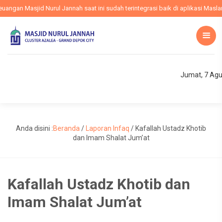
gan Masjid Nurul Jannah saat ini sudah terintegrasi baik di aplikasi Maslam,
Jumat, 7 Agu
Anda disini :
Beranda
/
Laporan Infaq
/
Kafallah Ustadz Khotib
dan Imam Shalat Jum’at
Kafallah Ustadz Khotib dan
Imam Shalat Jum’at