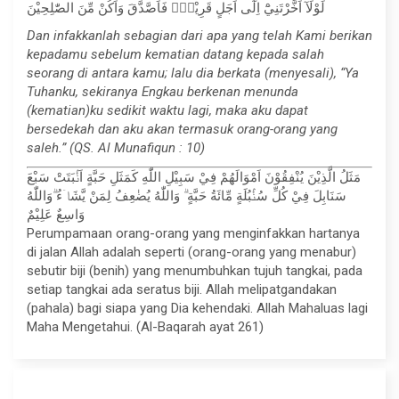
لَوْلَآ اَخَّرْتَنِيْٓ اِلٰٓى اَجَلٍ قَرِيْبٍۚ فَاَصَّدَّقَ وَاَكُنْ مِّنَ الصّٰلِحِيْنَ
Dan infakkanlah sebagian dari apa yang telah Kami berikan
kepadamu sebelum kematian datang kepada salah
seorang di antara kamu; lalu dia berkata (menyesali), “Ya
Tuhanku, sekiranya Engkau berkenan menunda
(kematian)ku sedikit waktu lagi, maka aku dapat
bersedekah dan aku akan termasuk orang-orang yang
saleh.” (QS. Al Munafiqun : 10)
مَثَلُ الَّذِيْنَ يُنْفِقُوْنَ اَمْوَالَهُمْ فِيْ سَبِيْلِ اللّٰهِ كَمَثَلِ حَبَّةٍ اَنْۢبَتَتْ سَبْعَ
سَنَابِلَ فِيْ كُلِّ سُنْۢبُلَةٍ مِّائَةُ حَبَّةٍ ۗ وَاللّٰهُ يُضٰعِفُ لِمَنْ يَّشَاۤءُ ۗوَاللّٰهُ
وَاسِعٌ عَلِيْمٌ
Perumpamaan orang-orang yang menginfakkan hartanya
di jalan Allah adalah seperti (orang-orang yang menabur)
sebutir biji (benih) yang menumbuhkan tujuh tangkai, pada
setiap tangkai ada seratus biji. Allah melipatgandakan
(pahala) bagi siapa yang Dia kehendaki. Allah Mahaluas lagi
Maha Mengetahui. (Al-Baqarah ayat 261)