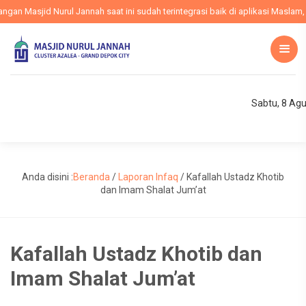
n Masjid Nurul Jannah saat ini sudah terintegrasi baik di aplikasi Maslam, w
Sabtu, 8 Ag
Anda disini :
Beranda
/
Laporan Infaq
/
Kafallah Ustadz Khotib
dan Imam Shalat Jum’at
Kafallah Ustadz Khotib dan
Imam Shalat Jum’at