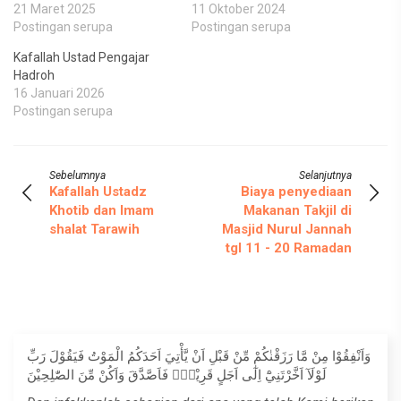
21 Maret 2025
11 Oktober 2024
Postingan serupa
Postingan serupa
Kafallah Ustad Pengajar
Hadroh
16 Januari 2026
Postingan serupa
Sebelumnya
Selanjutnya
Kafallah Ustadz
Biaya penyediaan
Khotib dan Imam
Makanan Takjil di
shalat Tarawih
Masjid Nurul Jannah
tgl 11 - 20 Ramadan
وَاَنْفِقُوْا مِنْ مَّا رَزَقْنٰكُمْ مِّنْ قَبْلِ اَنْ يَّأْتِيَ اَحَدَكُمُ الْمَوْتُ فَيَقُوْلَ رَبِّ
لَوْلَآ اَخَّرْتَنِيْٓ اِلٰٓى اَجَلٍ قَرِيْبٍۚ فَاَصَّدَّقَ وَاَكُنْ مِّنَ الصّٰلِحِيْنَ