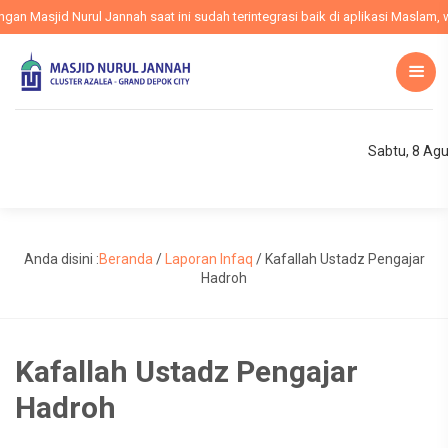
 Masjid Nurul Jannah saat ini sudah terintegrasi baik di aplikasi Maslam, we
Sabtu, 8 Ag
Anda disini :
Beranda
/
Laporan Infaq
/
Kafallah Ustadz Pengajar
Hadroh
Kafallah Ustadz Pengajar
Hadroh