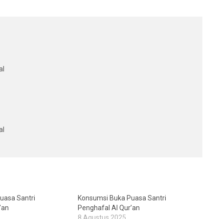
al
al
uasa Santri
Konsumsi Buka Puasa Santri
’an
Penghafal Al Qur’an
8 Agustus 2025