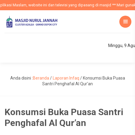
ikasi Maslam, website ini dan televisi yang dipasang di masjid ** Mari gunak
Minggu, 9 Ag
Anda disini :
Beranda
/
Laporan Infaq
/
Konsumsi Buka Puasa
Santri Penghafal Al Qur’an
Konsumsi Buka Puasa Santri
Penghafal Al Qur’an