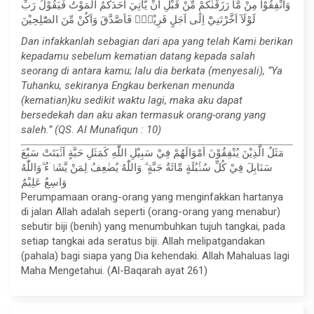
وَاَنْفِقُوْا مِنْ مَّا رَزَقْنٰكُمْ مِّنْ قَبْلِ اَنْ يَّأْتِيَ اَحَدَكُمُ الْمَوْتُ فَيَقُوْلَ رَبِّ
لَوْلَآ اَخَّرْتَنِيْٓ اِلٰٓى اَجَلٍ قَرِيْبٍۚ فَاَصَّدَّقَ وَاَكُنْ مِّنَ الصّٰلِحِيْنَ
Dan infakkanlah sebagian dari apa yang telah Kami berikan
kepadamu sebelum kematian datang kepada salah
seorang di antara kamu; lalu dia berkata (menyesali), “Ya
Tuhanku, sekiranya Engkau berkenan menunda
(kematian)ku sedikit waktu lagi, maka aku dapat
bersedekah dan aku akan termasuk orang-orang yang
saleh.” (QS. Al Munafiqun : 10)
مَثَلُ الَّذِيْنَ يُنْفِقُوْنَ اَمْوَالَهُمْ فِيْ سَبِيْلِ اللّٰهِ كَمَثَلِ حَبَّةٍ اَنْۢبَتَتْ سَبْعَ
سَنَابِلَ فِيْ كُلِّ سُنْۢبُلَةٍ مِّائَةُ حَبَّةٍ ۗ وَاللّٰهُ يُضٰعِفُ لِمَنْ يَّشَاۤءُ ۗوَاللّٰهُ
وَاسِعٌ عَلِيْمٌ
Perumpamaan orang-orang yang menginfakkan hartanya
di jalan Allah adalah seperti (orang-orang yang menabur)
sebutir biji (benih) yang menumbuhkan tujuh tangkai, pada
setiap tangkai ada seratus biji. Allah melipatgandakan
(pahala) bagi siapa yang Dia kehendaki. Allah Mahaluas lagi
Maha Mengetahui. (Al-Baqarah ayat 261)