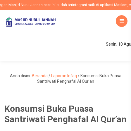
 Masjid Nurul Jannah saat ini sudah terintegrasi baik di aplikasi Maslam, we
Senin, 10 Ag
Anda disini :
Beranda
/
Laporan Infaq
/
Konsumsi Buka Puasa
Santriwati Penghafal Al Qur’an
Konsumsi Buka Puasa
Santriwati Penghafal Al Qur’an