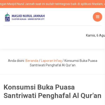
n Masjid Nurul Jannah saat ini sudah terintegrasi baik di aplikasi Maslam, w
Kamis, 6 Ag
Anda disini :
Beranda
/
Laporan Infaq
/
Konsumsi Buka Puasa
Santriwati Penghafal Al Qur’an
Konsumsi Buka Puasa
Santriwati Penghafal Al Qur’an