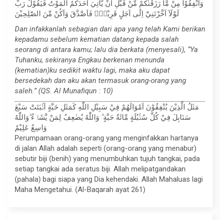
وَاَنْفِقُوْا مِنْ مَّا رَزَقْنٰكُمْ مِّنْ قَبْلِ اَنْ يَّأْتِيَ اَحَدَكُمُ الْمَوْتُ فَيَقُوْلَ رَبِّ
لَوْلَآ اَخَّرْتَنِيْٓ اِلٰٓى اَجَلٍ قَرِيْبٍۚ فَاَصَّدَّقَ وَاَكُنْ مِّنَ الصّٰلِحِيْنَ
Dan infakkanlah sebagian dari apa yang telah Kami berikan
kepadamu sebelum kematian datang kepada salah
seorang di antara kamu; lalu dia berkata (menyesali), “Ya
Tuhanku, sekiranya Engkau berkenan menunda
(kematian)ku sedikit waktu lagi, maka aku dapat
bersedekah dan aku akan termasuk orang-orang yang
saleh.” (QS. Al Munafiqun : 10)
مَثَلُ الَّذِيْنَ يُنْفِقُوْنَ اَمْوَالَهُمْ فِيْ سَبِيْلِ اللّٰهِ كَمَثَلِ حَبَّةٍ اَنْۢبَتَتْ سَبْعَ
سَنَابِلَ فِيْ كُلِّ سُنْۢبُلَةٍ مِّائَةُ حَبَّةٍ ۗ وَاللّٰهُ يُضٰعِفُ لِمَنْ يَّشَاۤءُ ۗوَاللّٰهُ
وَاسِعٌ عَلِيْمٌ
Perumpamaan orang-orang yang menginfakkan hartanya
di jalan Allah adalah seperti (orang-orang yang menabur)
sebutir biji (benih) yang menumbuhkan tujuh tangkai, pada
setiap tangkai ada seratus biji. Allah melipatgandakan
(pahala) bagi siapa yang Dia kehendaki. Allah Mahaluas lagi
Maha Mengetahui. (Al-Baqarah ayat 261)