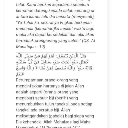
telah Kami berikan kepadamu sebelum
kematian datang kepada salah seorang di
antara kamu; lalu dia berkata (menyesali),
“Ya Tuhanku, sekiranya Engkau berkenan
menunda (kematian)ku sedikit waktu lagi,
maka aku dapat bersedekah dan aku akan
termasuk orang-orang yang saleh.” (QS. Al
Munafiqun : 10)
مَثَلُ الَّذِيْنَ يُنْفِقُوْنَ اَمْوَالَهُمْ فِيْ سَبِيْلِ اللّٰهِ
كَمَثَلِ حَبَّةٍ اَنْۢبَتَتْ سَبْعَ سَنَابِلَ فِيْ كُلِّ سُنْۢبُلَةٍ
مِّائَةُ حَبَّةٍ ۗ وَاللّٰهُ يُضٰعِفُ لِمَنْ يَّشَاۤءُ ۗوَاللّٰهُ وَاسِعٌ
عَلِيْمٌ
Perumpamaan orang-orang yang
menginfakkan hartanya di jalan Allah
adalah seperti (orang-orang yang
menabur) sebutir biji (benih) yang
menumbuhkan tujuh tangkai, pada setiap
tangkai ada seratus biji. Allah
melipatgandakan (pahala) bagi siapa yang
Dia kehendaki. Allah Mahaluas lagi Maha