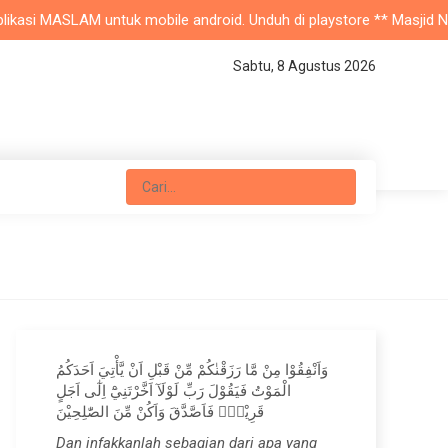
asi MASLAM untuk mobile android. Unduh di playstore ** Masjid Nurul 
Sabtu, 8 Agustus 2026
وَاَنْفِقُوْا مِنْ مَّا رَزَقْنٰكُمْ مِّنْ قَبْلِ اَنْ يَّأْتِيَ اَحَدَكُمُ
الْمَوْتُ فَيَقُوْلَ رَبِّ لَوْلَآ اَخَّرْتَنِيْٓ اِلٰٓى اَجَلٍ
قَرِيْبٍۚ فَاَصَّدَّقَ وَاَكُنْ مِّنَ الصّٰلِحِيْنَ
Dan infakkanlah sebagian dari apa yang