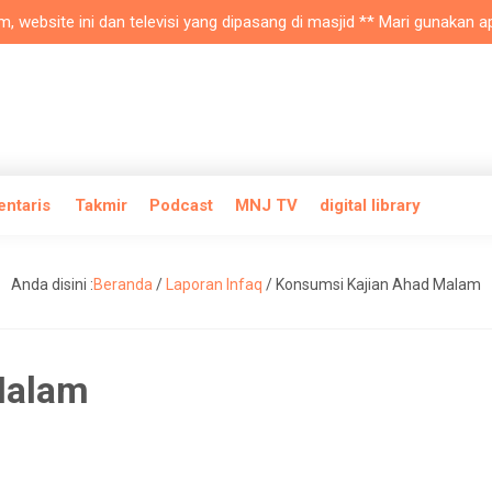
bsite ini dan televisi yang dipasang di masjid ** Mari gunakan aplik
entaris
Takmir
Podcast
MNJ TV
digital library
Anda disini :
Beranda
/
Laporan Infaq
/
Konsumsi Kajian Ahad Malam
Malam