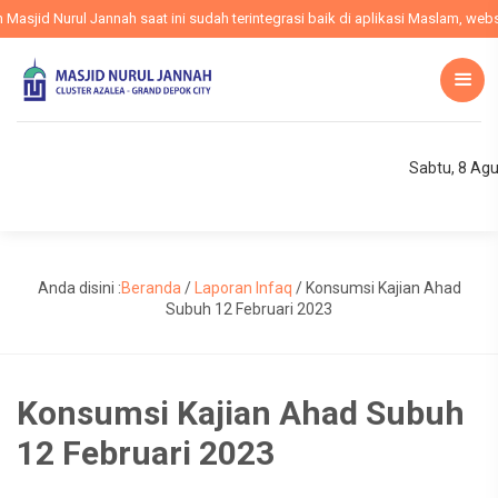
jid Nurul Jannah saat ini sudah terintegrasi baik di aplikasi Maslam, websit
Sabtu, 8 Ag
Anda disini :
Beranda
/
Laporan Infaq
/
Konsumsi Kajian Ahad
Subuh 12 Februari 2023
Konsumsi Kajian Ahad Subuh
12 Februari 2023