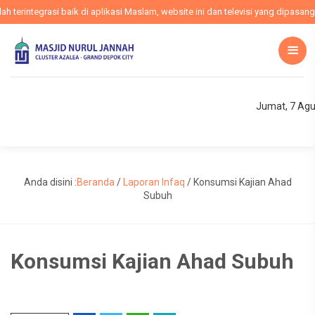
erintegrasi baik di aplikasi Maslam, website ini dan televisi yang dipasang 
Jumat, 7 Agu
Anda disini :
Beranda
/
Laporan Infaq
/
Konsumsi Kajian Ahad
Subuh
Konsumsi Kajian Ahad Subuh