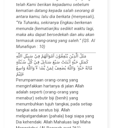
telah Kami berikan kepadamu sebelum
kematian datang kepada salah seorang di
antara kamu; lalu dia berkata (menyesali),
“Ya Tuhanku, sekiranya Engkau berkenan
menunda (kematian)ku sedikit waktu lagi,
maka aku dapat bersedekah dan aku akan
termasuk orang-orang yang saleh.” (QS. Al
Munafiqun : 10)
مَثَلُ الَّذِيْنَ يُنْفِقُوْنَ اَمْوَالَهُمْ فِيْ سَبِيْلِ اللّٰهِ
كَمَثَلِ حَبَّةٍ اَنْۢبَتَتْ سَبْعَ سَنَابِلَ فِيْ كُلِّ سُنْۢبُلَةٍ
مِّائَةُ حَبَّةٍ ۗ وَاللّٰهُ يُضٰعِفُ لِمَنْ يَّشَاۤءُ ۗوَاللّٰهُ وَاسِعٌ
عَلِيْمٌ
Perumpamaan orang-orang yang
menginfakkan hartanya di jalan Allah
adalah seperti (orang-orang yang
menabur) sebutir biji (benih) yang
menumbuhkan tujuh tangkai, pada setiap
tangkai ada seratus biji. Allah
melipatgandakan (pahala) bagi siapa yang
Dia kehendaki. Allah Mahaluas lagi Maha