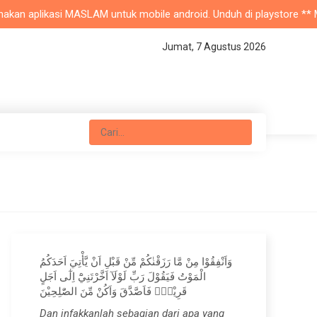
an aplikasi MASLAM untuk mobile android. Unduh di playstore ** Masji
Jumat, 7 Agustus 2026
وَاَنْفِقُوْا مِنْ مَّا رَزَقْنٰكُمْ مِّنْ قَبْلِ اَنْ يَّأْتِيَ اَحَدَكُمُ
الْمَوْتُ فَيَقُوْلَ رَبِّ لَوْلَآ اَخَّرْتَنِيْٓ اِلٰٓى اَجَلٍ
قَرِيْبٍۚ فَاَصَّدَّقَ وَاَكُنْ مِّنَ الصّٰلِحِيْنَ
Dan infakkanlah sebagian dari apa yang