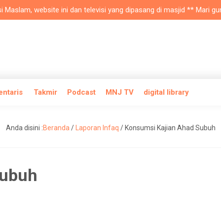
slam, website ini dan televisi yang dipasang di masjid ** Mari gunak
entaris
Takmir
Podcast
MNJ TV
digital library
Anda disini :
Beranda
/
Laporan Infaq
/
Konsumsi Kajian Ahad Subuh
Subuh