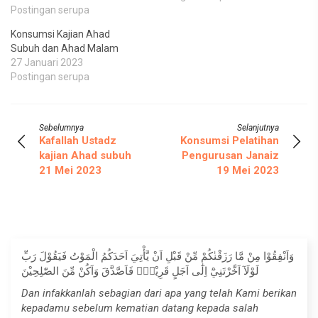
Postingan serupa
Konsumsi Kajian Ahad
Subuh dan Ahad Malam
27 Januari 2023
Postingan serupa
Sebelumnya
Selanjutnya
Kafallah Ustadz
Konsumsi Pelatihan
kajian Ahad subuh
Pengurusan Janaiz
21 Mei 2023
19 Mei 2023
وَاَنْفِقُوْا مِنْ مَّا رَزَقْنٰكُمْ مِّنْ قَبْلِ اَنْ يَّأْتِيَ اَحَدَكُمُ الْمَوْتُ فَيَقُوْلَ رَبِّ
لَوْلَآ اَخَّرْتَنِيْٓ اِلٰٓى اَجَلٍ قَرِيْبٍۚ فَاَصَّدَّقَ وَاَكُنْ مِّنَ الصّٰلِحِيْنَ
Dan infakkanlah sebagian dari apa yang telah Kami berikan
kepadamu sebelum kematian datang kepada salah