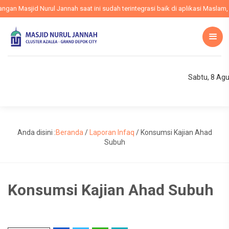
n Masjid Nurul Jannah saat ini sudah terintegrasi baik di aplikasi Maslam, w
Sabtu, 8 Ag
Anda disini :
Beranda
/
Laporan Infaq
/
Konsumsi Kajian Ahad
Subuh
Konsumsi Kajian Ahad Subuh