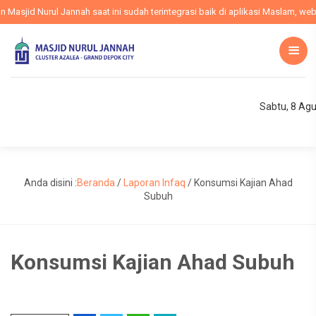
sjid Nurul Jannah saat ini sudah terintegrasi baik di aplikasi Maslam, websi
Sabtu, 8 Ag
Anda disini :
Beranda
/
Laporan Infaq
/
Konsumsi Kajian Ahad
Subuh
Konsumsi Kajian Ahad Subuh