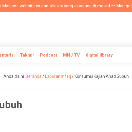
lam, website ini dan televisi yang dipasang di masjid ** Mari gunaka
entaris
Takmir
Podcast
MNJ TV
digital library
Anda disini :
Beranda
/
Laporan Infaq
/
Konsumsi Kajian Ahad Subuh
Subuh