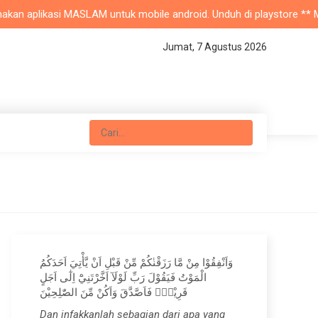
n aplikasi MASLAM untuk mobile android. Unduh di playstore ** Masjid
Jumat, 7 Agustus 2026
وَاَنْفِقُوْا مِنْ مَّا رَزَقْنٰكُمْ مِّنْ قَبْلِ اَنْ يَّأْتِيَ اَحَدَكُمُ
الْمَوْتُ فَيَقُوْلَ رَبِّ لَوْلَآ اَخَّرْتَنِيْٓ اِلٰٓى اَجَلٍ
قَرِيْبٍۚ فَاَصَّدَّقَ وَاَكُنْ مِّنَ الصّٰلِحِيْنَ
Dan infakkanlah sebagian dari apa yang