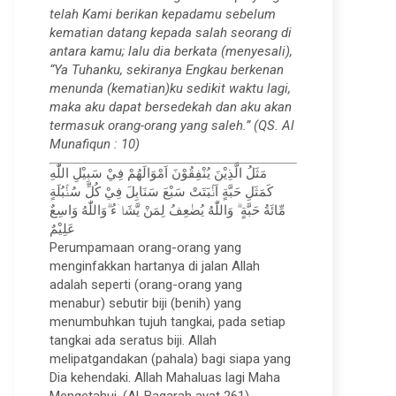
telah Kami berikan kepadamu sebelum
kematian datang kepada salah seorang di
antara kamu; lalu dia berkata (menyesali),
“Ya Tuhanku, sekiranya Engkau berkenan
menunda (kematian)ku sedikit waktu lagi,
maka aku dapat bersedekah dan aku akan
termasuk orang-orang yang saleh.” (QS. Al
Munafiqun : 10)
مَثَلُ الَّذِيْنَ يُنْفِقُوْنَ اَمْوَالَهُمْ فِيْ سَبِيْلِ اللّٰهِ
كَمَثَلِ حَبَّةٍ اَنْۢبَتَتْ سَبْعَ سَنَابِلَ فِيْ كُلِّ سُنْۢبُلَةٍ
مِّائَةُ حَبَّةٍ ۗ وَاللّٰهُ يُضٰعِفُ لِمَنْ يَّشَاۤءُ ۗوَاللّٰهُ وَاسِعٌ
عَلِيْمٌ
Perumpamaan orang-orang yang
menginfakkan hartanya di jalan Allah
adalah seperti (orang-orang yang
menabur) sebutir biji (benih) yang
menumbuhkan tujuh tangkai, pada setiap
tangkai ada seratus biji. Allah
melipatgandakan (pahala) bagi siapa yang
Dia kehendaki. Allah Mahaluas lagi Maha