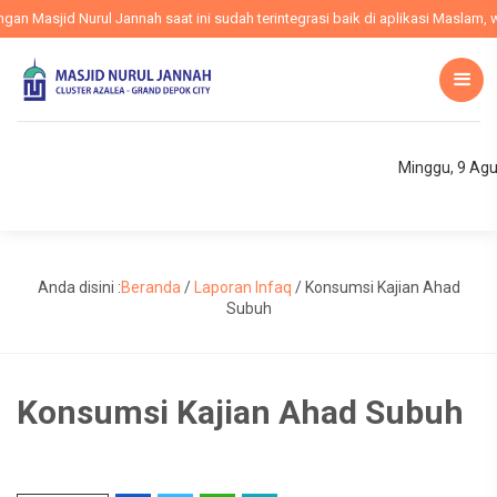
 Masjid Nurul Jannah saat ini sudah terintegrasi baik di aplikasi Maslam, we
Minggu, 9 Ag
Anda disini :
Beranda
/
Laporan Infaq
/
Konsumsi Kajian Ahad
Subuh
Konsumsi Kajian Ahad Subuh