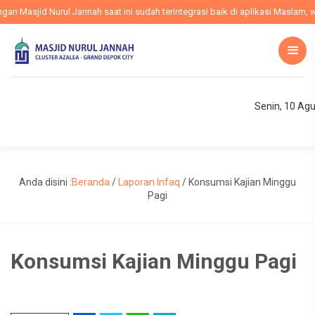
 Masjid Nurul Jannah saat ini sudah terintegrasi baik di aplikasi Maslam, web
Senin, 10 Ag
Anda disini :
Beranda
/
Laporan Infaq
/
Konsumsi Kajian Minggu
Pagi
Konsumsi Kajian Minggu Pagi