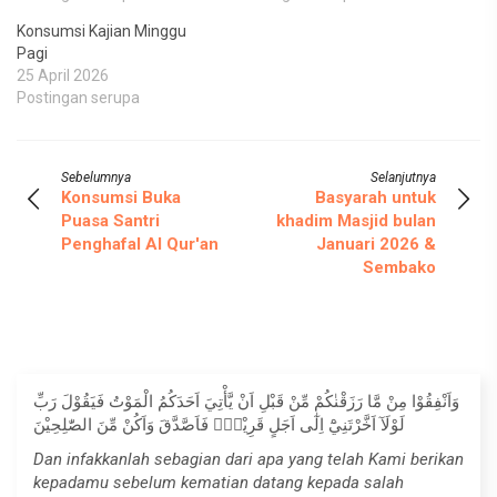
Konsumsi Kajian Minggu
Pagi
25 April 2026
Postingan serupa
Sebelumnya
Selanjutnya
Konsumsi Buka
Basyarah untuk
Puasa Santri
khadim Masjid bulan
Penghafal Al Qur'an
Januari 2026 &
Sembako
وَاَنْفِقُوْا مِنْ مَّا رَزَقْنٰكُمْ مِّنْ قَبْلِ اَنْ يَّأْتِيَ اَحَدَكُمُ الْمَوْتُ فَيَقُوْلَ رَبِّ
لَوْلَآ اَخَّرْتَنِيْٓ اِلٰٓى اَجَلٍ قَرِيْبٍۚ فَاَصَّدَّقَ وَاَكُنْ مِّنَ الصّٰلِحِيْنَ
Dan infakkanlah sebagian dari apa yang telah Kami berikan
kepadamu sebelum kematian datang kepada salah