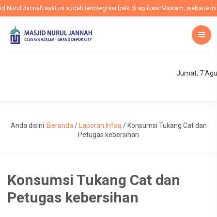
rul Jannah saat ini sudah terintegrasi baik di aplikasi Maslam, website ini 
Jumat, 7 Agu
Anda disini :
Beranda
/
Laporan Infaq
/
Konsumsi Tukang Cat dan
Petugas kebersihan
Konsumsi Tukang Cat dan
Petugas kebersihan