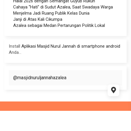
Halal 2026 dengan Semangat Guyub Rukun
Cahaya “Hati” di Sudut Azalea, Saat Swadaya Warga
Menjelma Jadi Ruang Publik Kelas Dunia
Janji di Atas Kali Cikumpa
Azalea sebagai Medan Pertarungan Politik Lokal
Install
Aplikasi Masjid Nurul Jannah di smartphone android
Anda...
@masjidnuruljannahazalea
This website use
WordPress
and WP Masjid theme Supported
by
Ciuss Creative