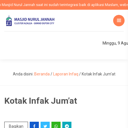
jid Nurul Jannah saat ini sudah terintegrasi baik di aplikasi Maslam, websit
Minggu, 9 Ag
Anda disini :
Beranda
/
Laporan Infaq
/
Kotak Infak Jum’at
Kotak Infak Jum’at
Bagikan