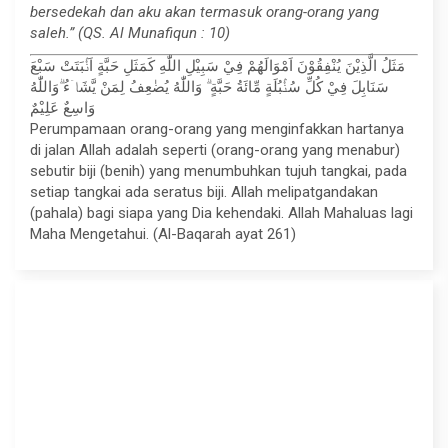
bersedekah dan aku akan termasuk orang-orang yang
saleh.” (QS. Al Munafiqun : 10)
مَثَلُ الَّذِيْنَ يُنْفِقُوْنَ اَمْوَالَهُمْ فِيْ سَبِيْلِ اللّٰهِ كَمَثَلِ حَبَّةٍ اَنْۢبَتَتْ سَبْعَ
سَنَابِلَ فِيْ كُلِّ سُنْۢبُلَةٍ مِّائَةُ حَبَّةٍ ۗ وَاللّٰهُ يُضٰعِفُ لِمَنْ يَّشَاۤءُ ۗوَاللّٰهُ
وَاسِعٌ عَلِيْمٌ
Perumpamaan orang-orang yang menginfakkan hartanya
di jalan Allah adalah seperti (orang-orang yang menabur)
sebutir biji (benih) yang menumbuhkan tujuh tangkai, pada
setiap tangkai ada seratus biji. Allah melipatgandakan
(pahala) bagi siapa yang Dia kehendaki. Allah Mahaluas lagi
Maha Mengetahui. (Al-Baqarah ayat 261)