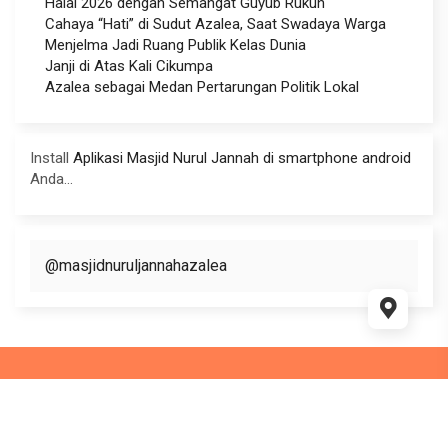
Halal 2026 dengan Semangat Guyub Rukun
Cahaya “Hati” di Sudut Azalea, Saat Swadaya Warga
Menjelma Jadi Ruang Publik Kelas Dunia
Janji di Atas Kali Cikumpa
Azalea sebagai Medan Pertarungan Politik Lokal
Install
Aplikasi Masjid Nurul Jannah di smartphone android
Anda...
@masjidnuruljannahazalea
This website use
WordPress
and WP Masjid theme Supported
by
Ciuss Creative