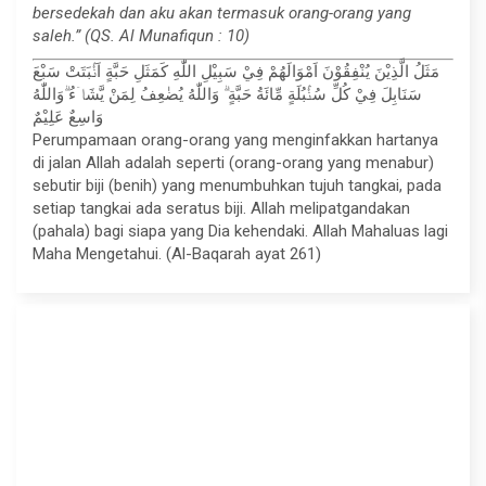
bersedekah dan aku akan termasuk orang-orang yang
saleh.” (QS. Al Munafiqun : 10)
مَثَلُ الَّذِيْنَ يُنْفِقُوْنَ اَمْوَالَهُمْ فِيْ سَبِيْلِ اللّٰهِ كَمَثَلِ حَبَّةٍ اَنْۢبَتَتْ سَبْعَ
سَنَابِلَ فِيْ كُلِّ سُنْۢبُلَةٍ مِّائَةُ حَبَّةٍ ۗ وَاللّٰهُ يُضٰعِفُ لِمَنْ يَّشَاۤءُ ۗوَاللّٰهُ
وَاسِعٌ عَلِيْمٌ
Perumpamaan orang-orang yang menginfakkan hartanya
di jalan Allah adalah seperti (orang-orang yang menabur)
sebutir biji (benih) yang menumbuhkan tujuh tangkai, pada
setiap tangkai ada seratus biji. Allah melipatgandakan
(pahala) bagi siapa yang Dia kehendaki. Allah Mahaluas lagi
Maha Mengetahui. (Al-Baqarah ayat 261)