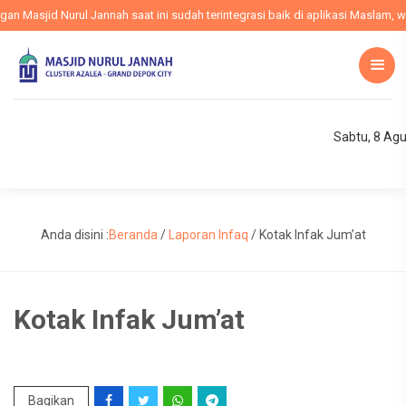
Masjid Nurul Jannah saat ini sudah terintegrasi baik di aplikasi Maslam, web
Sabtu, 8 Ag
Anda disini :
Beranda
/
Laporan Infaq
/
Kotak Infak Jum’at
Kotak Infak Jum’at
Bagikan