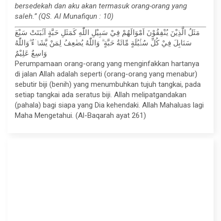
bersedekah dan aku akan termasuk orang-orang yang
saleh.” (QS. Al Munafiqun : 10)
مَثَلُ الَّذِيْنَ يُنْفِقُوْنَ اَمْوَالَهُمْ فِيْ سَبِيْلِ اللّٰهِ كَمَثَلِ حَبَّةٍ اَنْۢبَتَتْ سَبْعَ
سَنَابِلَ فِيْ كُلِّ سُنْۢبُلَةٍ مِّائَةُ حَبَّةٍ ۗ وَاللّٰهُ يُضٰعِفُ لِمَنْ يَّشَاۤءُ ۗوَاللّٰهُ
وَاسِعٌ عَلِيْمٌ
Perumpamaan orang-orang yang menginfakkan hartanya
di jalan Allah adalah seperti (orang-orang yang menabur)
sebutir biji (benih) yang menumbuhkan tujuh tangkai, pada
setiap tangkai ada seratus biji. Allah melipatgandakan
(pahala) bagi siapa yang Dia kehendaki. Allah Mahaluas lagi
Maha Mengetahui. (Al-Baqarah ayat 261)