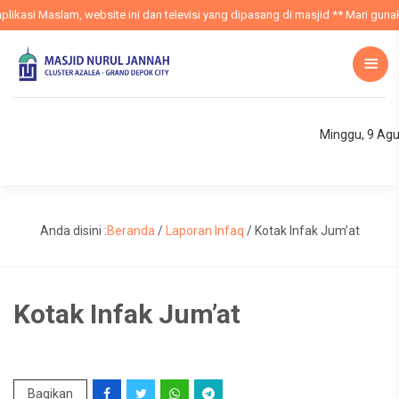
ikasi Maslam, website ini dan televisi yang dipasang di masjid ** Mari gunak
Minggu, 9 Ag
Anda disini :
Beranda
/
Laporan Infaq
/
Kotak Infak Jum’at
Kotak Infak Jum’at
Bagikan