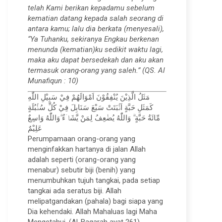
telah Kami berikan kepadamu sebelum
kematian datang kepada salah seorang di
antara kamu; lalu dia berkata (menyesali),
“Ya Tuhanku, sekiranya Engkau berkenan
menunda (kematian)ku sedikit waktu lagi,
maka aku dapat bersedekah dan aku akan
termasuk orang-orang yang saleh.” (QS. Al
Munafiqun : 10)
مَثَلُ الَّذِيْنَ يُنْفِقُوْنَ اَمْوَالَهُمْ فِيْ سَبِيْلِ اللّٰهِ
كَمَثَلِ حَبَّةٍ اَنْۢبَتَتْ سَبْعَ سَنَابِلَ فِيْ كُلِّ سُنْۢبُلَةٍ
مِّائَةُ حَبَّةٍ ۗ وَاللّٰهُ يُضٰعِفُ لِمَنْ يَّشَاۤءُ ۗوَاللّٰهُ وَاسِعٌ
عَلِيْمٌ
Perumpamaan orang-orang yang
menginfakkan hartanya di jalan Allah
adalah seperti (orang-orang yang
menabur) sebutir biji (benih) yang
menumbuhkan tujuh tangkai, pada setiap
tangkai ada seratus biji. Allah
melipatgandakan (pahala) bagi siapa yang
Dia kehendaki. Allah Mahaluas lagi Maha