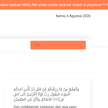
an aplikasi MASLAM untuk mobile android. Unduh di playstore ** Masji
Kamis, 6 Agustus 2026
وَاَنْفِقُوْا مِنْ مَّا رَزَقْنٰكُمْ مِّنْ قَبْلِ اَنْ يَّأْتِيَ اَحَدَكُمُ
الْمَوْتُ فَيَقُوْلَ رَبِّ لَوْلَآ اَخَّرْتَنِيْٓ اِلٰٓى اَجَلٍ
قَرِيْبٍۚ فَاَصَّدَّقَ وَاَكُنْ مِّنَ الصّٰلِحِيْنَ
Dan infakkanlah sebagian dari apa yang