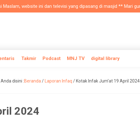
slam, website ini dan televisi yang dipasang di masjid ** Mari gunak
entaris
Takmir
Podcast
MNJ TV
digital library
Anda disini :
Beranda
/
Laporan Infaq
/
Kotak Infak Jum’at 19 April 2024
pril 2024