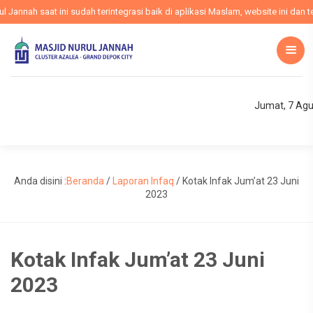
nnah saat ini sudah terintegrasi baik di aplikasi Maslam, website ini dan te
Jumat, 7 Agu
Anda disini :
Beranda
/
Laporan Infaq
/
Kotak Infak Jum’at 23 Juni
2023
Kotak Infak Jum’at 23 Juni
2023