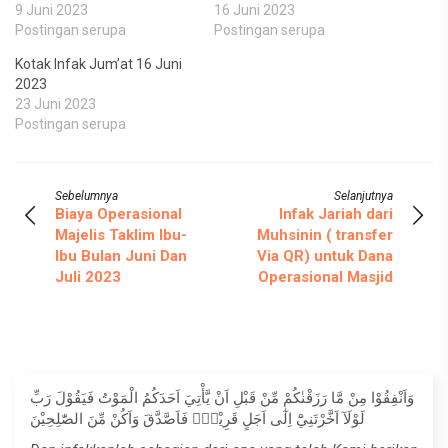
9 Juni 2023
16 Juni 2023
Postingan serupa
Postingan serupa
Kotak Infak Jum’at 16 Juni
2023
23 Juni 2023
Postingan serupa
Sebelumnya
Selanjutnya
Biaya Operasional
Infak Jariah dari
Majelis Taklim Ibu-
Muhsinin ( transfer
Ibu Bulan Juni Dan
Via QR) untuk Dana
Juli 2023
Operasional Masjid
وَاَنْفِقُوْا مِنْ مَّا رَزَقْنٰكُمْ مِّنْ قَبْلِ اَنْ يَّأْتِيَ اَحَدَكُمُ الْمَوْتُ فَيَقُوْلَ رَبِّ
لَوْلَآ اَخَّرْتَنِيْٓ اِلٰٓى اَجَلٍ قَرِيْبٍۚ فَاَصَّدَّقَ وَاَكُنْ مِّنَ الصّٰلِحِيْنَ