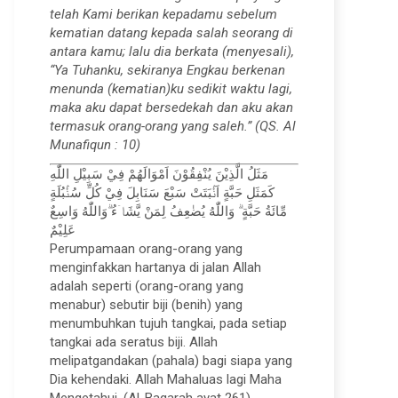
telah Kami berikan kepadamu sebelum
kematian datang kepada salah seorang di
antara kamu; lalu dia berkata (menyesali),
“Ya Tuhanku, sekiranya Engkau berkenan
menunda (kematian)ku sedikit waktu lagi,
maka aku dapat bersedekah dan aku akan
termasuk orang-orang yang saleh.” (QS. Al
Munafiqun : 10)
مَثَلُ الَّذِيْنَ يُنْفِقُوْنَ اَمْوَالَهُمْ فِيْ سَبِيْلِ اللّٰهِ
كَمَثَلِ حَبَّةٍ اَنْۢبَتَتْ سَبْعَ سَنَابِلَ فِيْ كُلِّ سُنْۢبُلَةٍ
مِّائَةُ حَبَّةٍ ۗ وَاللّٰهُ يُضٰعِفُ لِمَنْ يَّشَاۤءُ ۗوَاللّٰهُ وَاسِعٌ
عَلِيْمٌ
Perumpamaan orang-orang yang
menginfakkan hartanya di jalan Allah
adalah seperti (orang-orang yang
menabur) sebutir biji (benih) yang
menumbuhkan tujuh tangkai, pada setiap
tangkai ada seratus biji. Allah
melipatgandakan (pahala) bagi siapa yang
Dia kehendaki. Allah Mahaluas lagi Maha