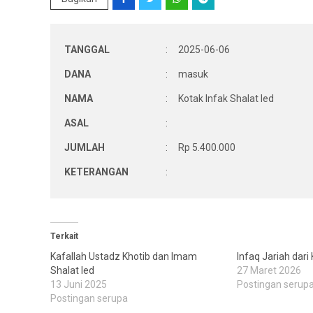
TANGGAL
:
2025-06-06
DANA
:
masuk
NAMA
:
Kotak Infak Shalat Ied
ASAL
:
JUMLAH
:
Rp 5.400.000
KETERANGAN
:
Terkait
Kafallah Ustadz Khotib dan Imam
Infaq Jariah dari
Shalat Ied
27 Maret 2026
13 Juni 2025
Postingan serup
Postingan serupa