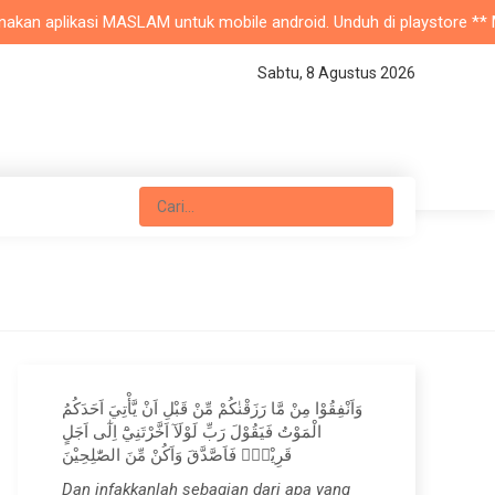
an aplikasi MASLAM untuk mobile android. Unduh di playstore ** Masji
Sabtu, 8 Agustus 2026
وَاَنْفِقُوْا مِنْ مَّا رَزَقْنٰكُمْ مِّنْ قَبْلِ اَنْ يَّأْتِيَ اَحَدَكُمُ
الْمَوْتُ فَيَقُوْلَ رَبِّ لَوْلَآ اَخَّرْتَنِيْٓ اِلٰٓى اَجَلٍ
قَرِيْبٍۚ فَاَصَّدَّقَ وَاَكُنْ مِّنَ الصّٰلِحِيْنَ
Dan infakkanlah sebagian dari apa yang