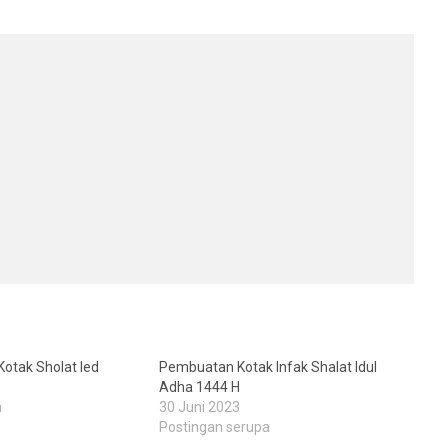
 Kotak Sholat Ied
Pembuatan Kotak Infak Shalat Idul
Adha 1444 H
a
30 Juni 2023
Postingan serupa