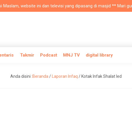
slam, website ini dan televisi yang dipasang di masjid ** Mari gunak
entaris
Takmir
Podcast
MNJ TV
digital library
Anda disini :
Beranda
/
Laporan Infaq
/
Kotak Infak Shalat Ied