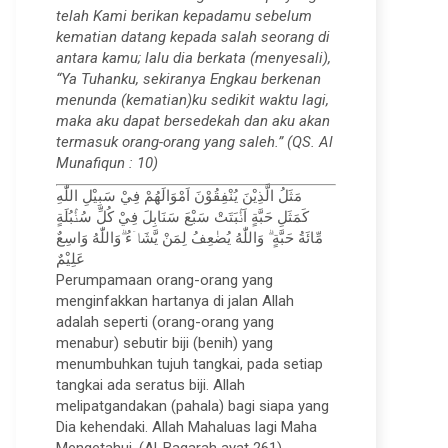
telah Kami berikan kepadamu sebelum
kematian datang kepada salah seorang di
antara kamu; lalu dia berkata (menyesali),
“Ya Tuhanku, sekiranya Engkau berkenan
menunda (kematian)ku sedikit waktu lagi,
maka aku dapat bersedekah dan aku akan
termasuk orang-orang yang saleh.” (QS. Al
Munafiqun : 10)
مَثَلُ الَّذِيْنَ يُنْفِقُوْنَ اَمْوَالَهُمْ فِيْ سَبِيْلِ اللّٰهِ
كَمَثَلِ حَبَّةٍ اَنْۢبَتَتْ سَبْعَ سَنَابِلَ فِيْ كُلِّ سُنْۢبُلَةٍ
مِّائَةُ حَبَّةٍ ۗ وَاللّٰهُ يُضٰعِفُ لِمَنْ يَّشَاۤءُ ۗوَاللّٰهُ وَاسِعٌ
عَلِيْمٌ
Perumpamaan orang-orang yang
menginfakkan hartanya di jalan Allah
adalah seperti (orang-orang yang
menabur) sebutir biji (benih) yang
menumbuhkan tujuh tangkai, pada setiap
tangkai ada seratus biji. Allah
melipatgandakan (pahala) bagi siapa yang
Dia kehendaki. Allah Mahaluas lagi Maha