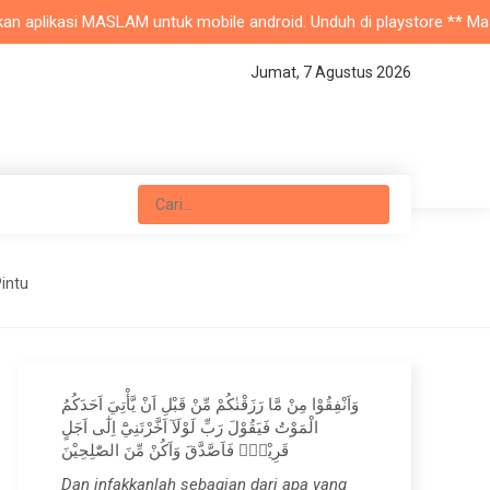
aplikasi MASLAM untuk mobile android. Unduh di playstore ** Masjid N
Jumat, 7 Agustus 2026
intu
وَاَنْفِقُوْا مِنْ مَّا رَزَقْنٰكُمْ مِّنْ قَبْلِ اَنْ يَّأْتِيَ اَحَدَكُمُ
الْمَوْتُ فَيَقُوْلَ رَبِّ لَوْلَآ اَخَّرْتَنِيْٓ اِلٰٓى اَجَلٍ
قَرِيْبٍۚ فَاَصَّدَّقَ وَاَكُنْ مِّنَ الصّٰلِحِيْنَ
Dan infakkanlah sebagian dari apa yang