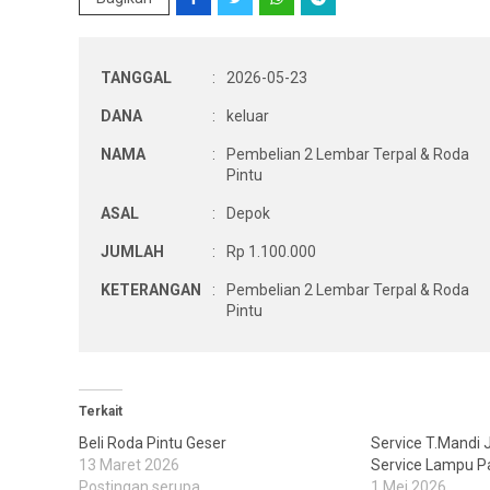
TANGGAL
:
2026-05-23
DANA
:
keluar
NAMA
:
Pembelian 2 Lembar Terpal & Roda
Pintu
ASAL
:
Depok
JUMLAH
:
Rp 1.100.000
KETERANGAN
:
Pembelian 2 Lembar Terpal & Roda
Pintu
Terkait
Beli Roda Pintu Geser
Service T.Mandi 
13 Maret 2026
Service Lampu P
Postingan serupa
1 Mei 2026