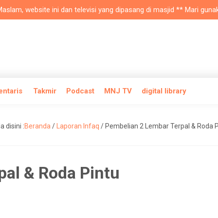
m, website ini dan televisi yang dipasang di masjid ** Mari gunakan 
entaris
Takmir
Podcast
MNJ TV
digital library
 disini :
Beranda
/
Laporan Infaq
/
Pembelian 2 Lembar Terpal & Roda P
pal & Roda Pintu