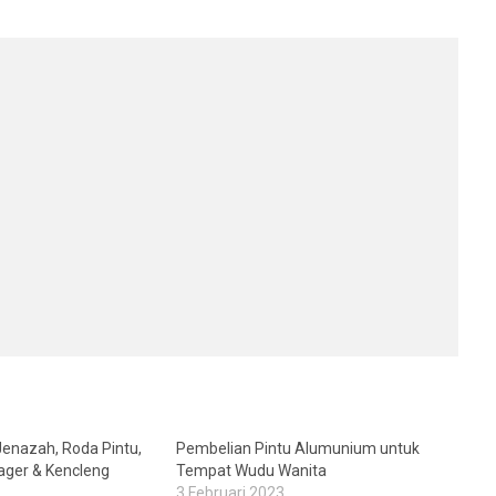
Jenazah, Roda Pintu,
Pembelian Pintu Alumunium untuk
ager & Kencleng
Tempat Wudu Wanita
3 Februari 2023