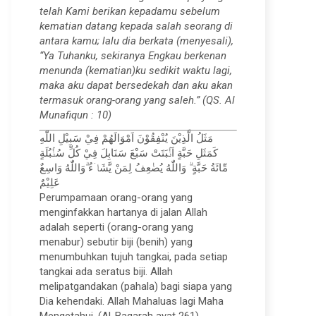
telah Kami berikan kepadamu sebelum
kematian datang kepada salah seorang di
antara kamu; lalu dia berkata (menyesali),
“Ya Tuhanku, sekiranya Engkau berkenan
menunda (kematian)ku sedikit waktu lagi,
maka aku dapat bersedekah dan aku akan
termasuk orang-orang yang saleh.” (QS. Al
Munafiqun : 10)
مَثَلُ الَّذِيْنَ يُنْفِقُوْنَ اَمْوَالَهُمْ فِيْ سَبِيْلِ اللّٰهِ
كَمَثَلِ حَبَّةٍ اَنْۢبَتَتْ سَبْعَ سَنَابِلَ فِيْ كُلِّ سُنْۢبُلَةٍ
مِّائَةُ حَبَّةٍ ۗ وَاللّٰهُ يُضٰعِفُ لِمَنْ يَّشَاۤءُ ۗوَاللّٰهُ وَاسِعٌ
عَلِيْمٌ
Perumpamaan orang-orang yang
menginfakkan hartanya di jalan Allah
adalah seperti (orang-orang yang
menabur) sebutir biji (benih) yang
menumbuhkan tujuh tangkai, pada setiap
tangkai ada seratus biji. Allah
melipatgandakan (pahala) bagi siapa yang
Dia kehendaki. Allah Mahaluas lagi Maha