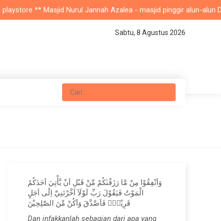
store ** Masjid Nurul Jannah Azalea - masjid pinggir alun-alun Depok
Sabtu, 8 Agustus 2026
وَاَنْفِقُوْا مِنْ مَّا رَزَقْنٰكُمْ مِّنْ قَبْلِ اَنْ يَّأْتِيَ اَحَدَكُمُ
الْمَوْتُ فَيَقُوْلَ رَبِّ لَوْلَآ اَخَّرْتَنِيْٓ اِلٰٓى اَجَلٍ
قَرِيْبٍۚ فَاَصَّدَّقَ وَاَكُنْ مِّنَ الصّٰلِحِيْنَ
Dan infakkanlah sebagian dari apa yang