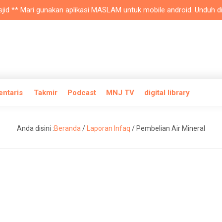
 ** Mari gunakan aplikasi MASLAM untuk mobile android. Unduh di play
entaris
Takmir
Podcast
MNJ TV
digital library
Anda disini :
Beranda
/
Laporan Infaq
/
Pembelian Air Mineral