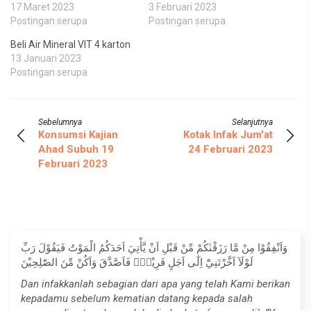
17 Maret 2023
3 Februari 2023
Postingan serupa
Postingan serupa
Beli Air Mineral VIT 4 karton
13 Januari 2023
Postingan serupa
Sebelumnya
Selanjutnya
Konsumsi Kajian
Kotak Infak Jum'at
Ahad Subuh 19
24 Februari 2023
Februari 2023
وَاَنْفِقُوْا مِنْ مَّا رَزَقْنٰكُمْ مِّنْ قَبْلِ اَنْ يَّأْتِيَ اَحَدَكُمُ الْمَوْتُ فَيَقُوْلَ رَبِّ
لَوْلَآ اَخَّرْتَنِيْٓ اِلٰٓى اَجَلٍ قَرِيْبٍۚ فَاَصَّدَّقَ وَاَكُنْ مِّنَ الصّٰلِحِيْنَ
Dan infakkanlah sebagian dari apa yang telah Kami berikan
kepadamu sebelum kematian datang kepada salah