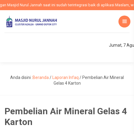
Masjid Nurul Jannah saat ini sudah terintegrasi baik di aplikasi Maslam, web
Jumat, 7 Agu
Anda disini :
Beranda
/
Laporan Infaq
/
Pembelian Air Mineral
Gelas 4 Karton
Pembelian Air Mineral Gelas 4
Karton