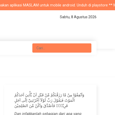
n aplikasi MASLAM untuk mobile android. Unduh di playstore ** Masjid
Sabtu, 8 Agustus 2026
وَاَنْفِقُوْا مِنْ مَّا رَزَقْنٰكُمْ مِّنْ قَبْلِ اَنْ يَّأْتِيَ اَحَدَكُمُ
الْمَوْتُ فَيَقُوْلَ رَبِّ لَوْلَآ اَخَّرْتَنِيْٓ اِلٰٓى اَجَلٍ
قَرِيْبٍۚ فَاَصَّدَّقَ وَاَكُنْ مِّنَ الصّٰلِحِيْنَ
Dan infakkanlah sebagian dari apa yang