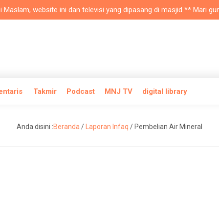
lam, website ini dan televisi yang dipasang di masjid ** Mari gunaka
entaris
Takmir
Podcast
MNJ TV
digital library
Anda disini :
Beranda
/
Laporan Infaq
/
Pembelian Air Mineral