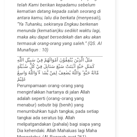
telah Kami berikan kepadamu sebelum
kematian datang kepada salah seorang di
antara kamu; lalu dia berkata (menyesali),
“Ya Tuhanku, sekiranya Engkau berkenan
menunda (kematian)ku sedikit waktu lagi,
maka aku dapat bersedekah dan aku akan
termasuk orang-orang yang saleh.” (QS. Al
Munafiqun : 10)
مَثَلُ الَّذِيْنَ يُنْفِقُوْنَ اَمْوَالَهُمْ فِيْ سَبِيْلِ اللّٰهِ
كَمَثَلِ حَبَّةٍ اَنْۢبَتَتْ سَبْعَ سَنَابِلَ فِيْ كُلِّ سُنْۢبُلَةٍ
مِّائَةُ حَبَّةٍ ۗ وَاللّٰهُ يُضٰعِفُ لِمَنْ يَّشَاۤءُ ۗوَاللّٰهُ وَاسِعٌ
عَلِيْمٌ
Perumpamaan orang-orang yang
menginfakkan hartanya di jalan Allah
adalah seperti (orang-orang yang
menabur) sebutir biji (benih) yang
menumbuhkan tujuh tangkai, pada setiap
tangkai ada seratus biji. Allah
melipatgandakan (pahala) bagi siapa yang
Dia kehendaki. Allah Mahaluas lagi Maha