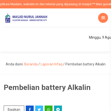
ikasi Maslam, website ini dan televisi yang dipasang di masjid ** Mari gunak
Minggu, 9 Ag
Anda disini :
Beranda
/
Laporan Infaq
/
Pembelian battery Alkalin
Pembelian battery Alkalin
Bagikan