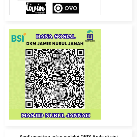
Konfirmasikan infaq melalui QRIS Anda di sini