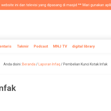
ite ini dan televisi yang dipasang di masjid ** Mari gunakan aplikas
entaris
Takmir
Podcast
MNJ TV
digital library
Anda disini :
Beranda
/
Laporan Infaq
/
Pembelian Kunci Kotak Infak
nfak