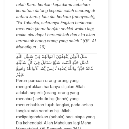
telah Kami berikan kepadamu sebelum
kematian datang kepada salah seorang di
antara kamu; lalu dia berkata (menyesali),
“Ya Tuhanku, sekiranya Engkau berkenan
menunda (kematian)ku sedikit waktu lagi,
maka aku dapat bersedekah dan aku akan
termasuk orang-orang yang saleh.” (QS. Al
Munafiqun : 10)
مَثَلُ الَّذِيْنَ يُنْفِقُوْنَ اَمْوَالَهُمْ فِيْ سَبِيْلِ اللّٰهِ
كَمَثَلِ حَبَّةٍ اَنْۢبَتَتْ سَبْعَ سَنَابِلَ فِيْ كُلِّ سُنْۢبُلَةٍ
مِّائَةُ حَبَّةٍ ۗ وَاللّٰهُ يُضٰعِفُ لِمَنْ يَّشَاۤءُ ۗوَاللّٰهُ وَاسِعٌ
عَلِيْمٌ
Perumpamaan orang-orang yang
menginfakkan hartanya di jalan Allah
adalah seperti (orang-orang yang
menabur) sebutir biji (benih) yang
menumbuhkan tujuh tangkai, pada setiap
tangkai ada seratus biji. Allah
melipatgandakan (pahala) bagi siapa yang
Dia kehendaki. Allah Mahaluas lagi Maha