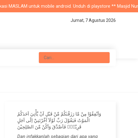
i MASLAM untuk mobile android. Unduh di playstore ** Masjid Nurul Ja
Jumat, 7 Agustus 2026
وَاَنْفِقُوْا مِنْ مَّا رَزَقْنٰكُمْ مِّنْ قَبْلِ اَنْ يَّأْتِيَ اَحَدَكُمُ
الْمَوْتُ فَيَقُوْلَ رَبِّ لَوْلَآ اَخَّرْتَنِيْٓ اِلٰٓى اَجَلٍ
قَرِيْبٍۚ فَاَصَّدَّقَ وَاَكُنْ مِّنَ الصّٰلِحِيْنَ
Dan infakkanlah sebagian dari apa yang