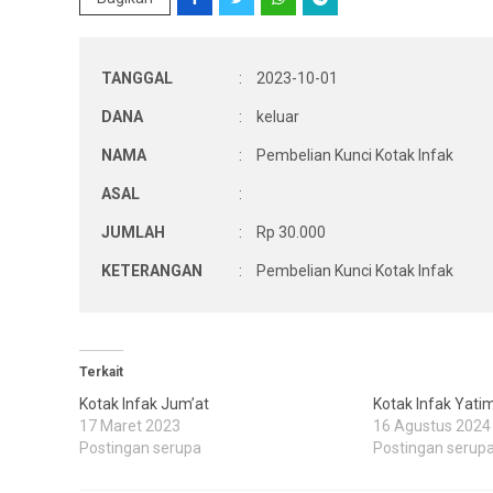
TANGGAL
:
2023-10-01
DANA
:
keluar
NAMA
:
Pembelian Kunci Kotak Infak
ASAL
:
JUMLAH
:
Rp 30.000
KETERANGAN
:
Pembelian Kunci Kotak Infak
Terkait
Kotak Infak Jum’at
Kotak Infak Yati
17 Maret 2023
16 Agustus 2024
Postingan serupa
Postingan serup