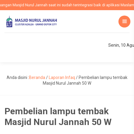
an Masjid Nurul Jannah saat ini sudah terintegrasi baik di aplikasi Maslam, 
Senin, 10 Ag
Anda disini :
Beranda
/
Laporan Infaq
/
Pembelian lampu tembak
Masjid Nurul Jannah 50 W
Pembelian lampu tembak
Masjid Nurul Jannah 50 W