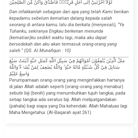
لَوْلَآ اَخَّرْتَنِيْٓ اِلٰٓى اَجَلٍ قَرِيْبٍۚ فَاَصَّدَّقَ وَاَكُنْ مِّنَ الصّٰلِحِيْنَ
Dan infakkanlah sebagian dari apa yang telah Kami berikan
kepadamu sebelum kematian datang kepada salah
seorang di antara kamu; lalu dia berkata (menyesali), “Ya
Tuhanku, sekiranya Engkau berkenan menunda
(kematian)ku sedikit waktu lagi, maka aku dapat
bersedekah dan aku akan termasuk orang-orang yang
saleh.” (QS. Al Munafiqun : 10)
مَثَلُ الَّذِيْنَ يُنْفِقُوْنَ اَمْوَالَهُمْ فِيْ سَبِيْلِ اللّٰهِ كَمَثَلِ حَبَّةٍ اَنْۢبَتَتْ سَبْعَ
سَنَابِلَ فِيْ كُلِّ سُنْۢبُلَةٍ مِّائَةُ حَبَّةٍ ۗ وَاللّٰهُ يُضٰعِفُ لِمَنْ يَّشَاۤءُ ۗوَاللّٰهُ
وَاسِعٌ عَلِيْمٌ
Perumpamaan orang-orang yang menginfakkan hartanya
di jalan Allah adalah seperti (orang-orang yang menabur)
sebutir biji (benih) yang menumbuhkan tujuh tangkai, pada
setiap tangkai ada seratus biji. Allah melipatgandakan
(pahala) bagi siapa yang Dia kehendaki. Allah Mahaluas lagi
Maha Mengetahui. (Al-Baqarah ayat 261)