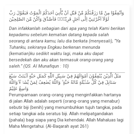
وَاَنْفِقُوْا مِنْ مَّا رَزَقْنٰكُمْ مِّنْ قَبْلِ اَنْ يَّأْتِيَ اَحَدَكُمُ الْمَوْتُ فَيَقُوْلَ رَبِّ
لَوْلَآ اَخَّرْتَنِيْٓ اِلٰٓى اَجَلٍ قَرِيْبٍۚ فَاَصَّدَّقَ وَاَكُنْ مِّنَ الصّٰلِحِيْنَ
Dan infakkanlah sebagian dari apa yang telah Kami berikan
kepadamu sebelum kematian datang kepada salah
seorang di antara kamu; lalu dia berkata (menyesali), “Ya
Tuhanku, sekiranya Engkau berkenan menunda
(kematian)ku sedikit waktu lagi, maka aku dapat
bersedekah dan aku akan termasuk orang-orang yang
saleh.” (QS. Al Munafiqun : 10)
مَثَلُ الَّذِيْنَ يُنْفِقُوْنَ اَمْوَالَهُمْ فِيْ سَبِيْلِ اللّٰهِ كَمَثَلِ حَبَّةٍ اَنْۢبَتَتْ سَبْعَ
سَنَابِلَ فِيْ كُلِّ سُنْۢبُلَةٍ مِّائَةُ حَبَّةٍ ۗ وَاللّٰهُ يُضٰعِفُ لِمَنْ يَّشَاۤءُ ۗوَاللّٰهُ
وَاسِعٌ عَلِيْمٌ
Perumpamaan orang-orang yang menginfakkan hartanya
di jalan Allah adalah seperti (orang-orang yang menabur)
sebutir biji (benih) yang menumbuhkan tujuh tangkai, pada
setiap tangkai ada seratus biji. Allah melipatgandakan
(pahala) bagi siapa yang Dia kehendaki. Allah Mahaluas lagi
Maha Mengetahui. (Al-Baqarah ayat 261)