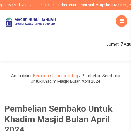
 Masjid Nurul Jannah saat ini sudah terintegrasi baik di aplikasi Maslam, we
Jumat, 7 Agu
Anda disini :
Beranda
/
Laporan Infaq
/
Pembelian Sembako
Untuk Khadim Masjid Bulan April 2024
Pembelian Sembako Untuk
Khadim Masjid Bulan April
2024