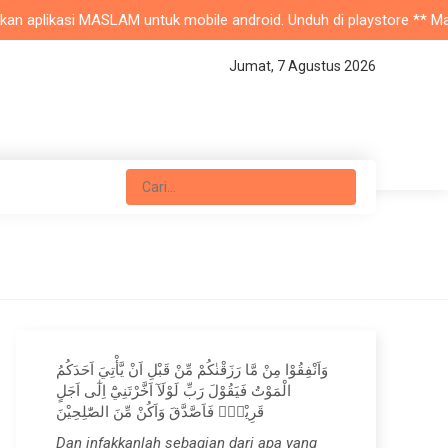
 aplikasi MASLAM untuk mobile android. Unduh di playstore ** Masjid 
Jumat, 7 Agustus 2026
وَاَنْفِقُوْا مِنْ مَّا رَزَقْنٰكُمْ مِّنْ قَبْلِ اَنْ يَّأْتِيَ اَحَدَكُمُ
الْمَوْتُ فَيَقُوْلَ رَبِّ لَوْلَآ اَخَّرْتَنِيْٓ اِلٰٓى اَجَلٍ
قَرِيْبٍۚ فَاَصَّدَّقَ وَاَكُنْ مِّنَ الصّٰلِحِيْنَ
Dan infakkanlah sebagian dari apa yang