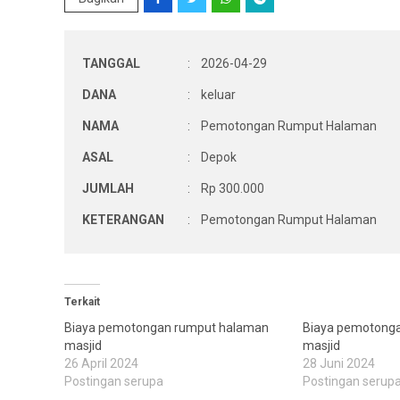
TANGGAL
:
2026-04-29
DANA
:
keluar
NAMA
:
Pemotongan Rumput Halaman
ASAL
:
Depok
JUMLAH
:
Rp 300.000
KETERANGAN
:
Pemotongan Rumput Halaman
Terkait
Biaya pemotongan rumput halaman
Biaya pemotong
masjid
masjid
26 April 2024
28 Juni 2024
Postingan serupa
Postingan serup