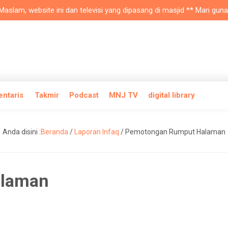
am, website ini dan televisi yang dipasang di masjid ** Mari gunakan
entaris
Takmir
Podcast
MNJ TV
digital library
Anda disini :
Beranda
/
Laporan Infaq
/
Pemotongan Rumput Halaman
alaman