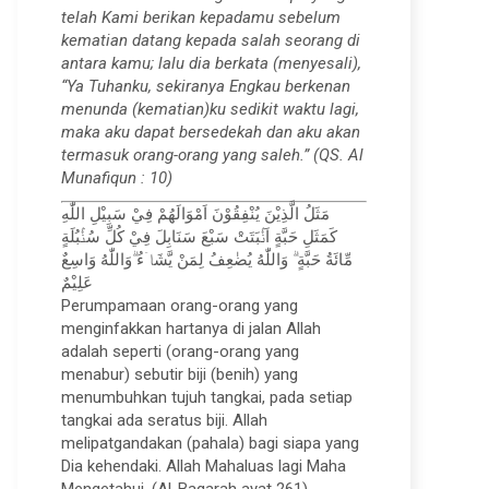
telah Kami berikan kepadamu sebelum
kematian datang kepada salah seorang di
antara kamu; lalu dia berkata (menyesali),
“Ya Tuhanku, sekiranya Engkau berkenan
menunda (kematian)ku sedikit waktu lagi,
maka aku dapat bersedekah dan aku akan
termasuk orang-orang yang saleh.” (QS. Al
Munafiqun : 10)
مَثَلُ الَّذِيْنَ يُنْفِقُوْنَ اَمْوَالَهُمْ فِيْ سَبِيْلِ اللّٰهِ
كَمَثَلِ حَبَّةٍ اَنْۢبَتَتْ سَبْعَ سَنَابِلَ فِيْ كُلِّ سُنْۢبُلَةٍ
مِّائَةُ حَبَّةٍ ۗ وَاللّٰهُ يُضٰعِفُ لِمَنْ يَّشَاۤءُ ۗوَاللّٰهُ وَاسِعٌ
عَلِيْمٌ
Perumpamaan orang-orang yang
menginfakkan hartanya di jalan Allah
adalah seperti (orang-orang yang
menabur) sebutir biji (benih) yang
menumbuhkan tujuh tangkai, pada setiap
tangkai ada seratus biji. Allah
melipatgandakan (pahala) bagi siapa yang
Dia kehendaki. Allah Mahaluas lagi Maha