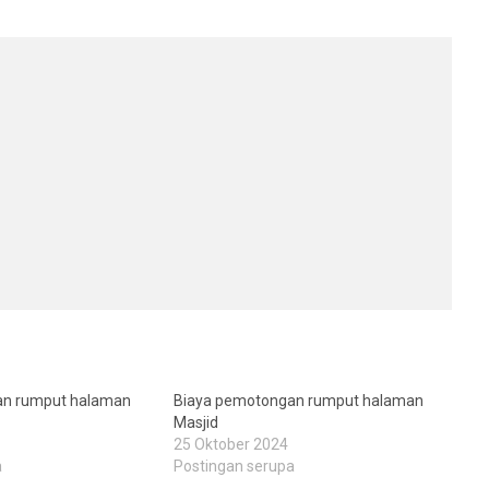
an rumput halaman
Biaya pemotongan rumput halaman
Masjid
25 Oktober 2024
a
Postingan serupa