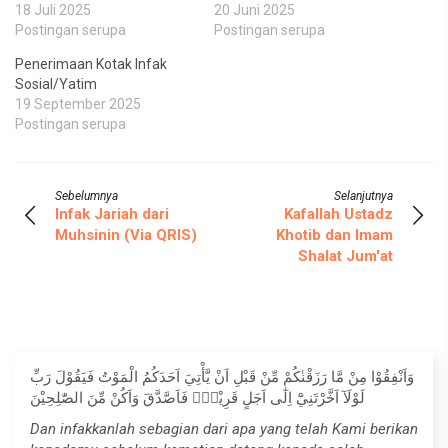
18 Juli 2025
20 Juni 2025
Postingan serupa
Postingan serupa
Penerimaan Kotak Infak
Sosial/Yatim
19 September 2025
Postingan serupa
Sebelumnya
Selanjutnya
Infak Jariah dari
Kafallah Ustadz
Muhsinin (Via QRIS)
Khotib dan Imam
Shalat Jum'at
وَاَنْفِقُوْا مِنْ مَّا رَزَقْنٰكُمْ مِّنْ قَبْلِ اَنْ يَّأْتِيَ اَحَدَكُمُ الْمَوْتُ فَيَقُوْلَ رَبِّ
لَوْلَآ اَخَّرْتَنِيْٓ اِلٰٓى اَجَلٍ قَرِيْبٍۚ فَاَصَّدَّقَ وَاَكُنْ مِّنَ الصّٰلِحِيْنَ
Dan infakkanlah sebagian dari apa yang telah Kami berikan