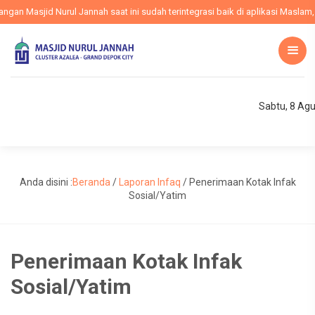
n Masjid Nurul Jannah saat ini sudah terintegrasi baik di aplikasi Maslam, w
Sabtu, 8 Ag
Anda disini :
Beranda
/
Laporan Infaq
/
Penerimaan Kotak Infak
Sosial/Yatim
Penerimaan Kotak Infak
Sosial/Yatim