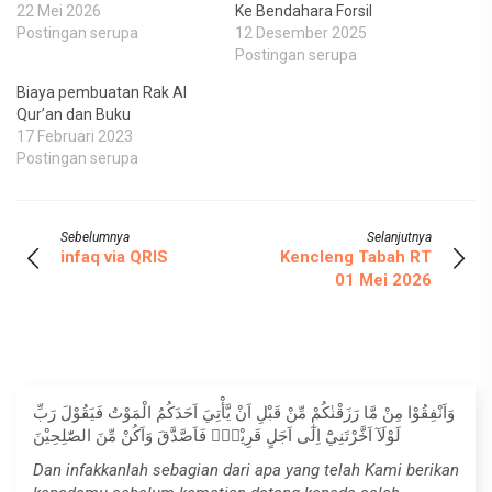
22 Mei 2026
Ke Bendahara Forsil
Postingan serupa
12 Desember 2025
Postingan serupa
Biaya pembuatan Rak Al
Qur’an dan Buku
17 Februari 2023
Postingan serupa
Sebelumnya
Selanjutnya
infaq via QRIS
Kencleng Tabah RT
01 Mei 2026
وَاَنْفِقُوْا مِنْ مَّا رَزَقْنٰكُمْ مِّنْ قَبْلِ اَنْ يَّأْتِيَ اَحَدَكُمُ الْمَوْتُ فَيَقُوْلَ رَبِّ
لَوْلَآ اَخَّرْتَنِيْٓ اِلٰٓى اَجَلٍ قَرِيْبٍۚ فَاَصَّدَّقَ وَاَكُنْ مِّنَ الصّٰلِحِيْنَ
Dan infakkanlah sebagian dari apa yang telah Kami berikan