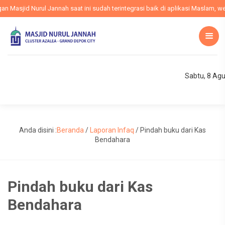
asjid Nurul Jannah saat ini sudah terintegrasi baik di aplikasi Maslam, webs
Sabtu, 8 Ag
Anda disini :
Beranda
/
Laporan Infaq
/
Pindah buku dari Kas
Bendahara
Pindah buku dari Kas
Bendahara