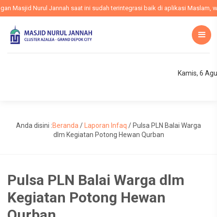
Masjid Nurul Jannah saat ini sudah terintegrasi baik di aplikasi Maslam, web
Kamis, 6 Ag
Anda disini :
Beranda
/
Laporan Infaq
/
Pulsa PLN Balai Warga
dlm Kegiatan Potong Hewan Qurban
Pulsa PLN Balai Warga dlm
Kegiatan Potong Hewan
Qurban