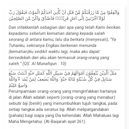
وَاَنْفِقُوْا مِنْ مَّا رَزَقْنٰكُمْ مِّنْ قَبْلِ اَنْ يَّأْتِيَ اَحَدَكُمُ الْمَوْتُ فَيَقُوْلَ رَبِّ
لَوْلَآ اَخَّرْتَنِيْٓ اِلٰٓى اَجَلٍ قَرِيْبٍۚ فَاَصَّدَّقَ وَاَكُنْ مِّنَ الصّٰلِحِيْنَ
Dan infakkanlah sebagian dari apa yang telah Kami berikan
kepadamu sebelum kematian datang kepada salah
seorang di antara kamu; lalu dia berkata (menyesali), “Ya
Tuhanku, sekiranya Engkau berkenan menunda
(kematian)ku sedikit waktu lagi, maka aku dapat
bersedekah dan aku akan termasuk orang-orang yang
saleh.” (QS. Al Munafiqun : 10)
مَثَلُ الَّذِيْنَ يُنْفِقُوْنَ اَمْوَالَهُمْ فِيْ سَبِيْلِ اللّٰهِ كَمَثَلِ حَبَّةٍ اَنْۢبَتَتْ سَبْعَ
سَنَابِلَ فِيْ كُلِّ سُنْۢبُلَةٍ مِّائَةُ حَبَّةٍ ۗ وَاللّٰهُ يُضٰعِفُ لِمَنْ يَّشَاۤءُ ۗوَاللّٰهُ
وَاسِعٌ عَلِيْمٌ
Perumpamaan orang-orang yang menginfakkan hartanya
di jalan Allah adalah seperti (orang-orang yang menabur)
sebutir biji (benih) yang menumbuhkan tujuh tangkai, pada
setiap tangkai ada seratus biji. Allah melipatgandakan
(pahala) bagi siapa yang Dia kehendaki. Allah Mahaluas lagi
Maha Mengetahui. (Al-Baqarah ayat 261)