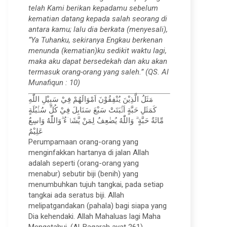
telah Kami berikan kepadamu sebelum
kematian datang kepada salah seorang di
antara kamu; lalu dia berkata (menyesali),
“Ya Tuhanku, sekiranya Engkau berkenan
menunda (kematian)ku sedikit waktu lagi,
maka aku dapat bersedekah dan aku akan
termasuk orang-orang yang saleh.” (QS. Al
Munafiqun : 10)
مَثَلُ الَّذِيْنَ يُنْفِقُوْنَ اَمْوَالَهُمْ فِيْ سَبِيْلِ اللّٰهِ
كَمَثَلِ حَبَّةٍ اَنْۢبَتَتْ سَبْعَ سَنَابِلَ فِيْ كُلِّ سُنْۢبُلَةٍ
مِّائَةُ حَبَّةٍ ۗ وَاللّٰهُ يُضٰعِفُ لِمَنْ يَّشَاۤءُ ۗوَاللّٰهُ وَاسِعٌ
عَلِيْمٌ
Perumpamaan orang-orang yang
menginfakkan hartanya di jalan Allah
adalah seperti (orang-orang yang
menabur) sebutir biji (benih) yang
menumbuhkan tujuh tangkai, pada setiap
tangkai ada seratus biji. Allah
melipatgandakan (pahala) bagi siapa yang
Dia kehendaki. Allah Mahaluas lagi Maha