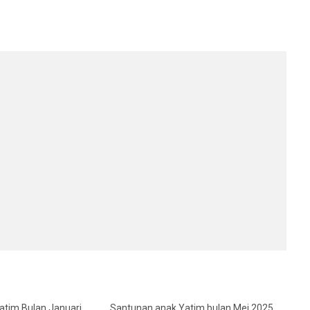
atim Bulan Januari
Santunan anak Yatim bulan Mei 2025