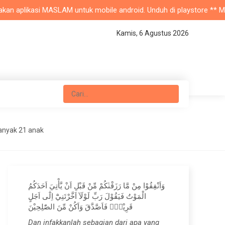
n aplikasi MASLAM untuk mobile android. Unduh di playstore ** Masjid
Kamis, 6 Agustus 2026
anyak 21 anak
وَاَنْفِقُوْا مِنْ مَّا رَزَقْنٰكُمْ مِّنْ قَبْلِ اَنْ يَّأْتِيَ اَحَدَكُمُ
الْمَوْتُ فَيَقُوْلَ رَبِّ لَوْلَآ اَخَّرْتَنِيْٓ اِلٰٓى اَجَلٍ
قَرِيْبٍۚ فَاَصَّدَّقَ وَاَكُنْ مِّنَ الصّٰلِحِيْنَ
Dan infakkanlah sebagian dari apa yang