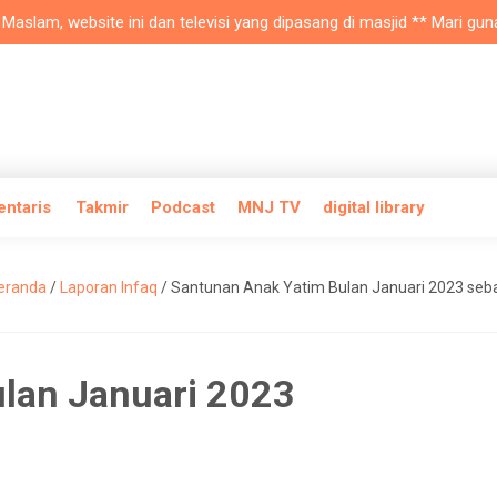
lam, website ini dan televisi yang dipasang di masjid ** Mari gunaka
entaris
Takmir
Podcast
MNJ TV
digital library
eranda
/
Laporan Infaq
/
Santunan Anak Yatim Bulan Januari 2023 seb
lan Januari 2023