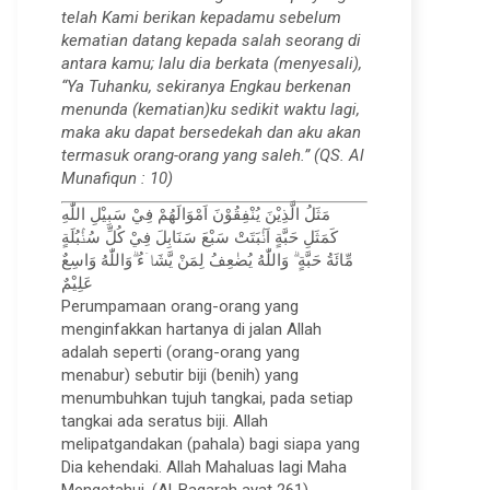
telah Kami berikan kepadamu sebelum
kematian datang kepada salah seorang di
antara kamu; lalu dia berkata (menyesali),
“Ya Tuhanku, sekiranya Engkau berkenan
menunda (kematian)ku sedikit waktu lagi,
maka aku dapat bersedekah dan aku akan
termasuk orang-orang yang saleh.” (QS. Al
Munafiqun : 10)
مَثَلُ الَّذِيْنَ يُنْفِقُوْنَ اَمْوَالَهُمْ فِيْ سَبِيْلِ اللّٰهِ
كَمَثَلِ حَبَّةٍ اَنْۢبَتَتْ سَبْعَ سَنَابِلَ فِيْ كُلِّ سُنْۢبُلَةٍ
مِّائَةُ حَبَّةٍ ۗ وَاللّٰهُ يُضٰعِفُ لِمَنْ يَّشَاۤءُ ۗوَاللّٰهُ وَاسِعٌ
عَلِيْمٌ
Perumpamaan orang-orang yang
menginfakkan hartanya di jalan Allah
adalah seperti (orang-orang yang
menabur) sebutir biji (benih) yang
menumbuhkan tujuh tangkai, pada setiap
tangkai ada seratus biji. Allah
melipatgandakan (pahala) bagi siapa yang
Dia kehendaki. Allah Mahaluas lagi Maha