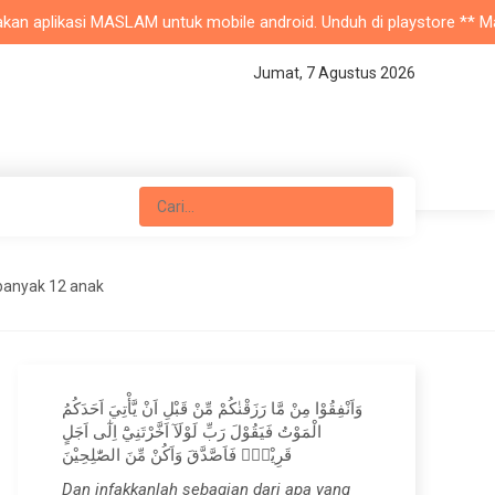
 aplikasi MASLAM untuk mobile android. Unduh di playstore ** Masjid 
Jumat, 7 Agustus 2026
banyak 12 anak
وَاَنْفِقُوْا مِنْ مَّا رَزَقْنٰكُمْ مِّنْ قَبْلِ اَنْ يَّأْتِيَ اَحَدَكُمُ
الْمَوْتُ فَيَقُوْلَ رَبِّ لَوْلَآ اَخَّرْتَنِيْٓ اِلٰٓى اَجَلٍ
قَرِيْبٍۚ فَاَصَّدَّقَ وَاَكُنْ مِّنَ الصّٰلِحِيْنَ
Dan infakkanlah sebagian dari apa yang