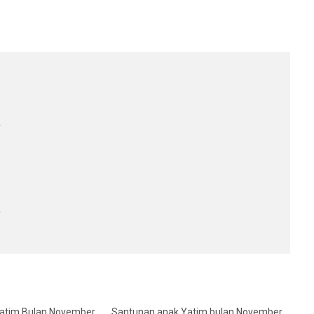
r
r
atim Bulan November
Santunan anak Yatim bulan November