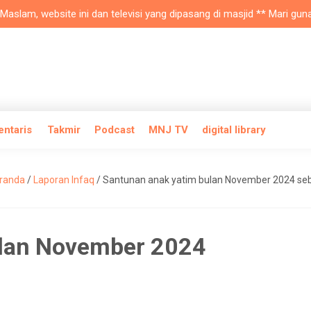
am, website ini dan televisi yang dipasang di masjid ** Mari gunakan
entaris
Takmir
Podcast
MNJ TV
digital library
randa
/
Laporan Infaq
/
Santunan anak yatim bulan November 2024 se
ulan November 2024