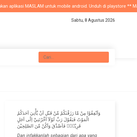
 aplikasi MASLAM untuk mobile android. Unduh di playstore ** Masjid 
Sabtu, 8 Agustus 2026
وَاَنْفِقُوْا مِنْ مَّا رَزَقْنٰكُمْ مِّنْ قَبْلِ اَنْ يَّأْتِيَ اَحَدَكُمُ
الْمَوْتُ فَيَقُوْلَ رَبِّ لَوْلَآ اَخَّرْتَنِيْٓ اِلٰٓى اَجَلٍ
قَرِيْبٍۚ فَاَصَّدَّقَ وَاَكُنْ مِّنَ الصّٰلِحِيْنَ
Dan infakkanlah sebagian dari apa yang