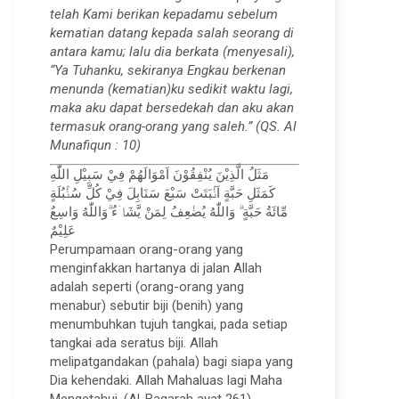
telah Kami berikan kepadamu sebelum
kematian datang kepada salah seorang di
antara kamu; lalu dia berkata (menyesali),
“Ya Tuhanku, sekiranya Engkau berkenan
menunda (kematian)ku sedikit waktu lagi,
maka aku dapat bersedekah dan aku akan
termasuk orang-orang yang saleh.” (QS. Al
Munafiqun : 10)
مَثَلُ الَّذِيْنَ يُنْفِقُوْنَ اَمْوَالَهُمْ فِيْ سَبِيْلِ اللّٰهِ
كَمَثَلِ حَبَّةٍ اَنْۢبَتَتْ سَبْعَ سَنَابِلَ فِيْ كُلِّ سُنْۢبُلَةٍ
مِّائَةُ حَبَّةٍ ۗ وَاللّٰهُ يُضٰعِفُ لِمَنْ يَّشَاۤءُ ۗوَاللّٰهُ وَاسِعٌ
عَلِيْمٌ
Perumpamaan orang-orang yang
menginfakkan hartanya di jalan Allah
adalah seperti (orang-orang yang
menabur) sebutir biji (benih) yang
menumbuhkan tujuh tangkai, pada setiap
tangkai ada seratus biji. Allah
melipatgandakan (pahala) bagi siapa yang
Dia kehendaki. Allah Mahaluas lagi Maha