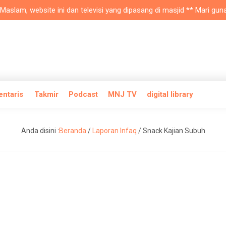
am, website ini dan televisi yang dipasang di masjid ** Mari gunakan
entaris
Takmir
Podcast
MNJ TV
digital library
Anda disini :
Beranda
/
Laporan Infaq
/
Snack Kajian Subuh