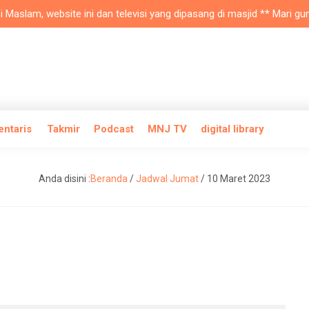
lam, website ini dan televisi yang dipasang di masjid ** Mari gunaka
entaris
Takmir
Podcast
MNJ TV
digital library
Anda disini :
Beranda
/
Jadwal Jumat
/
10 Maret 2023