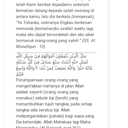
telah Kami berikan kepadamu sebelum
kematian datang kepada salah seorang di
antara kamu; lalu dia berkata (menyesali),
“Ya Tuhanku, sekiranya Engkau berkenan
menunda (kematian)ku sedikit waktu lagi,
maka aku dapat bersedekah dan aku akan
termasuk orang-orang yang saleh.” (QS. Al
Munafiqun : 10)
مَثَلُ الَّذِيْنَ يُنْفِقُوْنَ اَمْوَالَهُمْ فِيْ سَبِيْلِ اللّٰهِ
كَمَثَلِ حَبَّةٍ اَنْۢبَتَتْ سَبْعَ سَنَابِلَ فِيْ كُلِّ سُنْۢبُلَةٍ
مِّائَةُ حَبَّةٍ ۗ وَاللّٰهُ يُضٰعِفُ لِمَنْ يَّشَاۤءُ ۗوَاللّٰهُ وَاسِعٌ
عَلِيْمٌ
Perumpamaan orang-orang yang
menginfakkan hartanya di jalan Allah
adalah seperti (orang-orang yang
menabur) sebutir biji (benih) yang
menumbuhkan tujuh tangkai, pada setiap
tangkai ada seratus biji. Allah
melipatgandakan (pahala) bagi siapa yang
Dia kehendaki. Allah Mahaluas lagi Maha